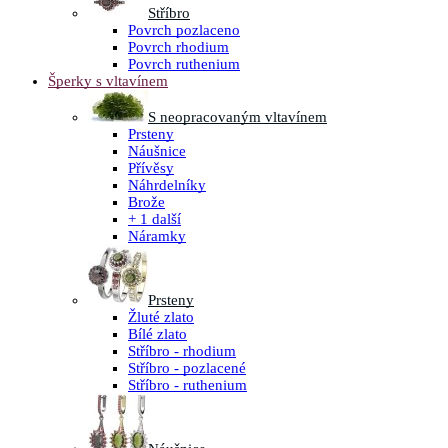
Stříbro
Povrch pozlaceno
Povrch rhodium
Povrch ruthenium
Šperky s vltavínem
S neopracovaným vltavínem
Prsteny
Náušnice
Přívěsy
Náhrdelníky
Brože
+ 1 další
Náramky
Prsteny
Žluté zlato
Bílé zlato
Stříbro - rhodium
Stříbro - pozlacené
Stříbro - ruthenium