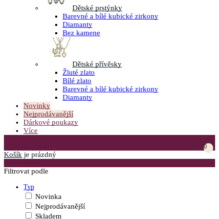
Dětské prstýnky
Barevné a bílé kubické zirkony
Diamanty
Bez kamene
Dětské přívěsky
Žluté zlato
Bílé zlato
Barevné a bílé kubické zirkony
Diamanty
Novinky
Nejprodávanější
Dárkové poukazy
Více
Přejít do košíku
0
Košík
je prázdný
Otevřít menu
Filtrovat podle
Typ
Novinka
Nejprodávanější
Skladem