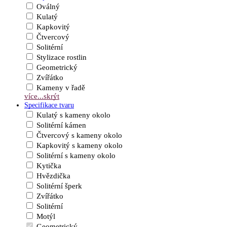
Oválný
Kulatý
Kapkovitý
Čtvercový
Solitérní
Stylizace rostlin
Geometrický
Zvířátko
Kameny v řadě
více...
skrýt
Specifikace tvaru
Kulatý s kameny okolo
Solitérní kámen
Čtvercový s kameny okolo
Kapkovitý s kameny okolo
Solitérní s kameny okolo
Kytička
Hvězdička
Solitérní šperk
Zvířátko
Solitérní
Motýl
Geometrický