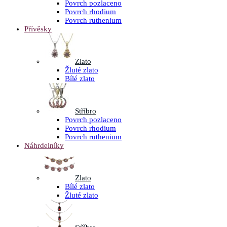
Povrch pozlaceno
Povrch rhodium
Povrch ruthenium
Přívěsky
Zlato
Žluté zlato
Bílé zlato
Stříbro
Povrch pozlaceno
Povrch rhodium
Povrch ruthenium
Náhrdelníky
Zlato
Bílé zlato
Žluté zlato