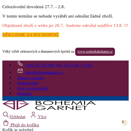
Celozávodní dovolená 27.7. - 2.8.
V tomto termínu se nebude vyrábět ani odesílat žádné zboží.
Objednané zboží z webu po 20.7. budeme odesílat nejdříve 13.8. !!!
DĚKUJEME ZA POCHOPENÍ
Velký výběr zirkonových a diamantových šperků na
www.ceskedrahokamy.cz
+420 725 535 406
(Po - Pá 11:00 - 17:00)
info@bohemiagarnet.cz
Doprava a platba
Osobní odběr
Naše výroba šperků
Kontakty
Vyhledat
Více
0
Přejít do košíku
Košík
je prázdný