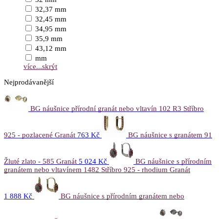
32,37 mm
32,45 mm
34,95 mm
35,9 mm
43,12 mm
mm
více...
skrýt
Nejprodávanější
BG náušnice přírodní granát nebo vltavín 102 R3 Stříbro
925 - pozlacené Granát
763 Kč
BG náušnice s granátem 91
Žluté zlato - 585 Granát
5 024 Kč
BG náušnice s přírodním
granátem nebo vltavínem 1482 Stříbro 925 - rhodium Granát
1 888 Kč
BG náušnice s přírodním granátem nebo