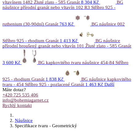
vltavínem 1482 Žluté zlato - 585 Granát
8 304 Kč
BG
náušnice přírodní granát nebo vltavín 102 R3 Stříbro 925 -
ruthenium (30-90dní) Granát
763 Kč
BG náušnice 002
Stříbro 925 - rhodium Granát
1 413 Kč
BG náušnice
přírodní broušený granát nebo vltavín 101 Žluté zlato - 585 Granát
3 600 Kč
BG kapkovitého tvaru náušnice 454-84 Stříbro
925 - rhodium Granát
1 838 Kč
BG náušnice kapkovitého
tvaru - 454 Stříbro 925 - pozlacené Granát
1 463 Kč
Další
Máte dotaz?
+420 725 535 406
info@bohemiagarnet.cz
Rychlý kontakt
Náušnice
Specifikace tvaru - Geometrický