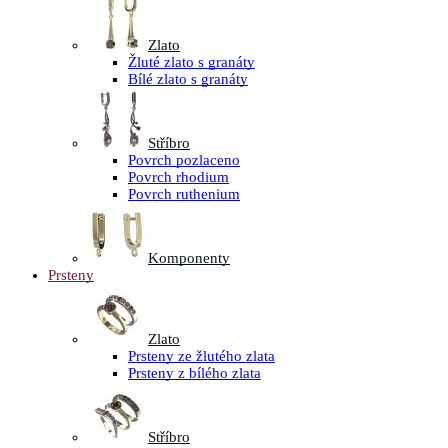
Zlato
Žluté zlato s granáty
Bílé zlato s granáty
Stříbro
Povrch pozlaceno
Povrch rhodium
Povrch ruthenium
Komponenty
Prsteny
Zlato
Prsteny ze žlutého zlata
Prsteny z bílého zlata
Stříbro