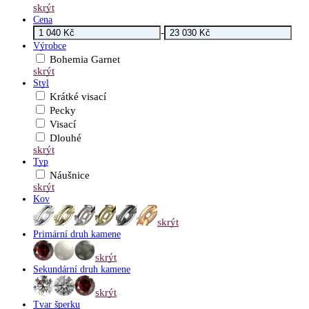
skrýt
Cena
-
Výrobce
Bohemia Garnet
skrýt
Styl
Krátké visací
Pecky
Visací
Dlouhé
skrýt
Typ
Náušnice
skrýt
Kov
skrýt
Primární druh kamene
skrýt
Sekundární druh kamene
skrýt
Tvar šperku