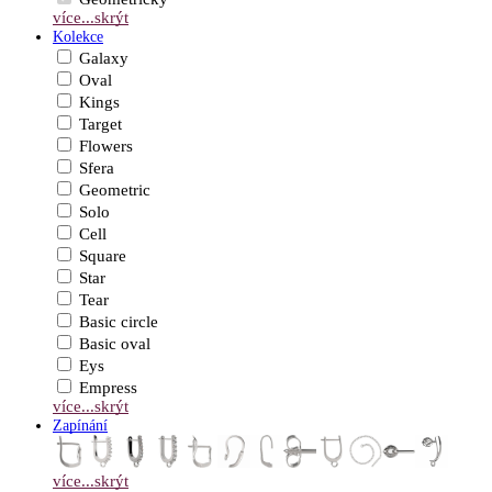
více...
skrýt
Kolekce
Galaxy
Oval
Kings
Target
Flowers
Sfera
Geometric
Solo
Cell
Square
Star
Tear
Basic circle
Basic oval
Eys
Empress
více...
skrýt
Zapínání
více...
skrýt