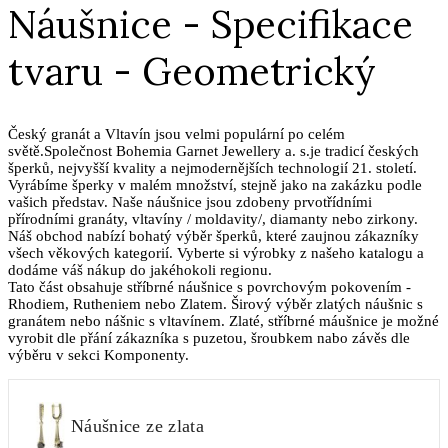
Náušnice - Specifikace
tvaru - Geometrický
Český granát a Vltavín jsou velmi populární po celém
světě.Společnost Bohemia Garnet Jewellery a. s.je tradicí českých
šperků, nejvyšší kvality a nejmodernějších technologií 21. století.
Vyrábíme šperky v malém množství, stejně jako na zakázku podle
vašich představ. Naše náušnice jsou zdobeny prvotřídními
přírodními granáty, vltavíny / moldavity/, diamanty nebo zirkony.
Náš obchod nabízí bohatý výběr šperků, které zaujnou zákazníky
všech věkových kategorií. Vyberte si výrobky z našeho katalogu a
dodáme váš nákup do jakéhokoli regionu.
Tato část obsahuje stříbrné náušnice s povrchovým pokovením -
Rhodiem, Rutheniem nebo Zlatem. Širový výběr zlatých náušnic s
granátem nebo nášnic s vltavínem. Zlaté, stříbrné máušnice je možné
vyrobit dle přání zákazníka s puzetou, šroubkem nabo závěs dle
výběru v sekci Komponenty.
Náušnice ze zlata