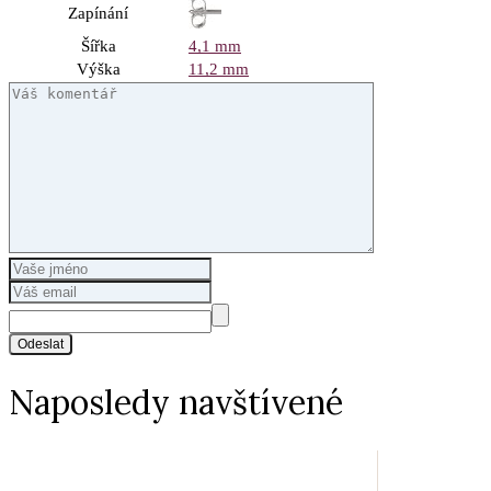
Zapínání
Šířka
4,1 mm
Výška
11,2 mm
Odeslat
Naposledy navštívené