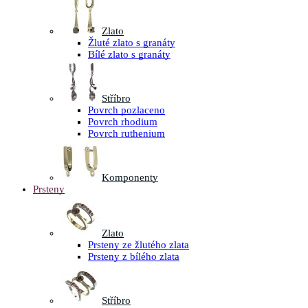
Zlato
Žluté zlato s granáty
Bílé zlato s granáty
Stříbro
Povrch pozlaceno
Povrch rhodium
Povrch ruthenium
Komponenty
Prsteny
Zlato
Prsteny ze žlutého zlata
Prsteny z bílého zlata
Stříbro