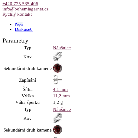
+420 725 535 406
info@bohemiagarnet.cz
Rychlý kontakt
Popis
Diskuse
0
Parametry
Typ
Náušnice
Kov
Sekundární druh kamene
Zapínání
Šířka
4,1 mm
Výška
11,2 mm
Váha šperku
1,2 g
Typ
Náušnice
Kov
Sekundární druh kamene