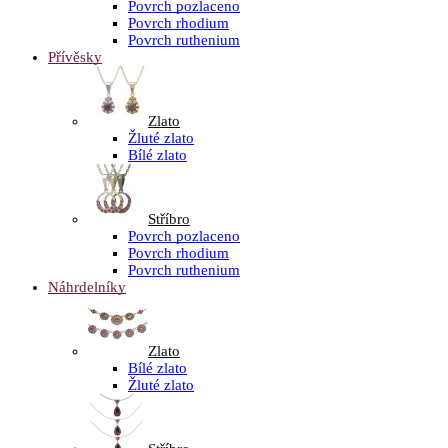
Povrch pozlaceno
Povrch rhodium
Povrch ruthenium
Přívěsky
Zlato
Žluté zlato
Bílé zlato
Stříbro
Povrch pozlaceno
Povrch rhodium
Povrch ruthenium
Náhrdelníky
Zlato
Bílé zlato
Žluté zlato