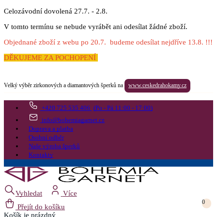
Celozávodní dovolená 27.7. - 2.8.
V tomto termínu se nebude vyrábět ani odesílat žádné zboží.
Objednané zboží z webu po 20.7. budeme odesílat nejdříve 13.8. !!!
DĚKUJEME ZA POCHOPENÍ
Velký výběr zirkonových a diamantových šperků na
www.ceskedrahokamy.cz
+420 725 535 406
(Po - Pá 11:00 - 17:00)
info@bohemiagarnet.cz
Doprava a platba
Osobní odběr
Naše výroba šperků
Kontakty
Vyhledat
Více
0
Přejít do košíku
Košík
je prázdný