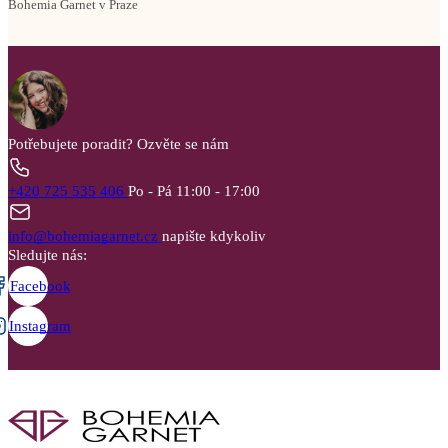
Bohemia Garnet v Praze
Potřebujete poradit?
Ozvěte se nám
+420 725 535 406
Po - Pá 11:00 - 17:00
info@bohemiagarnet.cz
napište kdykoliv
Sledujte nás:
Facebook
Instagram