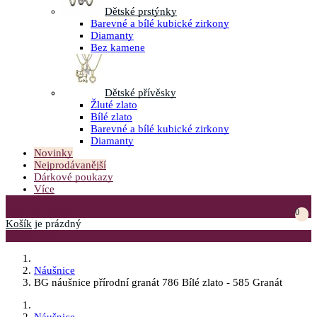
Dětské prstýnky
Barevné a bílé kubické zirkony
Diamanty
Bez kamene
Dětské přívěsky
Žluté zlato
Bílé zlato
Barevné a bílé kubické zirkony
Diamanty
Novinky
Nejprodávanější
Dárkové poukazy
Více
Přejít do košíku
0
Košík
je prázdný
Otevřít menu
Náušnice
BG náušnice přírodní granát 786 Bílé zlato - 585 Granát