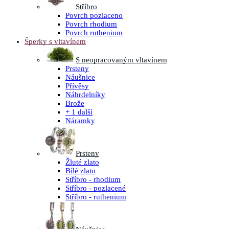
Stříbro
Povrch pozlaceno
Povrch rhodium
Povrch ruthenium
Šperky s vltavínem
S neopracovaným vltavínem
Prsteny
Náušnice
Přívěsy
Náhrdelníky
Brože
+ 1 další
Náramky
Prsteny
Žluté zlato
Bílé zlato
Stříbro - rhodium
Stříbro - pozlacené
Stříbro - ruthenium