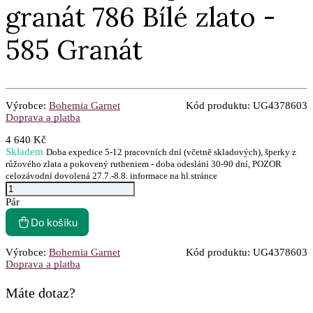
granát 786 Bílé zlato -
585 Granát
Výrobce:
Bohemia Garnet
Kód produktu:
UG4378603
Doprava a platba
4 640 Kč
Skladem
Doba expedice 5-12 pracovních dní (včetně skladových), šperky z
růžového zlata a pokovený rutheniem - doba odeslání 30-90 dní, POZOR
celozávodní dovolená 27.7.-8.8. informace na hl.stránce
Pár
Do košíku
Výrobce:
Bohemia Garnet
Kód produktu:
UG4378603
Doprava a platba
Máte dotaz?