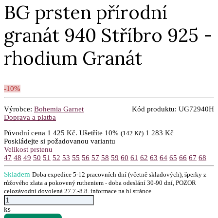
BG prsten přírodní
granát 940 Stříbro 925 -
rhodium Granát
-10%
Výrobce:
Bohemia Garnet
Kód produktu:
UG72940H
Doprava a platba
Původní cena
1 425 Kč
.
Ušetříte
10%
1 283 Kč
(142 Kč)
Poskládejte si požadovanou variantu
Velikost prstenu
47
48
49
50
51
52
53
55
56
57
58
59
60
61
62
63
64
65
66
67
68
Skladem
Doba expedice 5-12 pracovních dní (včetně skladových), šperky z
růžového zlata a pokovený rutheniem - doba odeslání 30-90 dní, POZOR
celozávodní dovolená 27.7.-8.8. informace na hl.stránce
ks