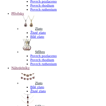
Povrch pozlaceno
Povrch rhodium
Povrch ruthenium
Přívěsky
Zlato
Žluté zlato
Bílé zlato
Stříbro
Povrch pozlaceno
Povrch rhodium
Povrch ruthenium
Náhrdelníky
Zlato
Bílé zlato
Žluté zlato