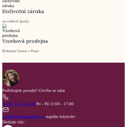
Doživotní záruka
na veškeré šperky
Vzorková prodejna
Bohemia Garnet v Praze
Potřebujete poradit?
Ozvěte se nám
+420 725 535 406
Po - Pá 11:00 - 17:00
info@bohemiagarnet.cz
napište kdykoliv
Sledujte nás: