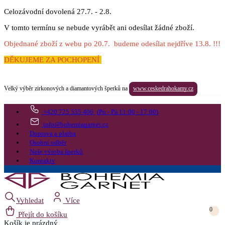
Celozávodní dovolená 27.7. - 2.8.
V tomto termínu se nebude vyrábět ani odesílat žádné zboží.
Objednané zboží z webu po 20.7. budeme odesílat nejdříve 13.8. !!!
DĚKUJEME ZA POCHOPENÍ
Velký výběr zirkonových a diamantových šperků na
www.ceskedrahokamy.cz
+420 725 535 406
(Po - Pá 11:00 - 17:00)
info@bohemiagarnet.cz
Doprava a platba
Osobní odběr
Naše výroba šperků
Kontakty
Vyhledat
Více
0
Přejít do košíku
Košík
je prázdný