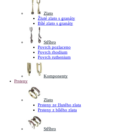
Zlato
Žluté zlato s granáty
Bílé zlato s granáty
Stříbro
Povrch pozlaceno
Povrch rhodium
Povrch ruthenium
Komponenty
Prsteny
Zlato
Prsteny ze žlutého zlata
Prsteny z bílého zlata
Stříbro