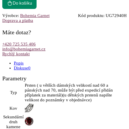
Do košíku
Výrobce:
Bohemia Garnet
Kód produktu:
UG72940H
Doprava a platba
Máte dotaz?
+420 725 535 406
info@bohemiagarnet.cz
Rychlý kontakt
Popis
Diskuse
0
Parametry
Prsten ( u větších dámských velikostí nad 60 a
pánských nad 70, může být před expedicí přidán
Typ
příplatek za materiál)(u dětských prstenů napište
velikost do poznámky v objednávce)
Kov
Sekundární
druh
kamene