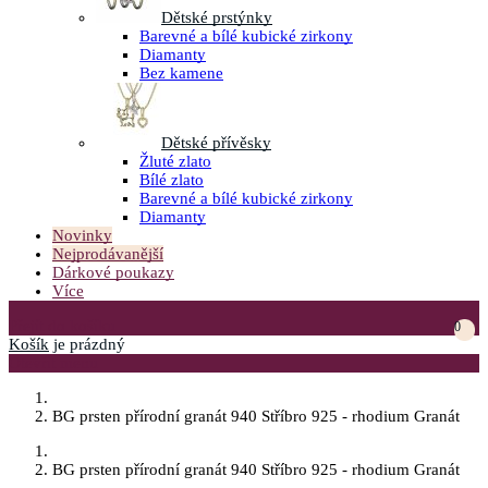
Dětské prstýnky
Barevné a bílé kubické zirkony
Diamanty
Bez kamene
Dětské přívěsky
Žluté zlato
Bílé zlato
Barevné a bílé kubické zirkony
Diamanty
Novinky
Nejprodávanější
Dárkové poukazy
Více
Přejít do košíku
0
Košík
je prázdný
Otevřít menu
BG prsten přírodní granát 940 Stříbro 925 - rhodium Granát
BG prsten přírodní granát 940 Stříbro 925 - rhodium Granát