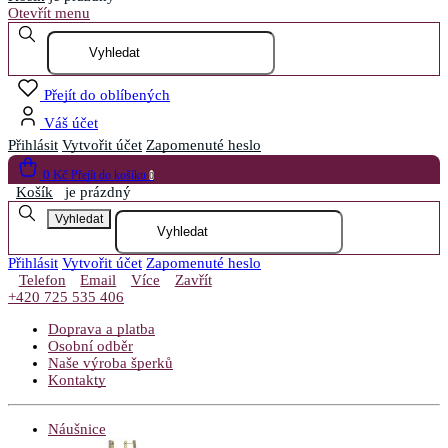
Otevřít menu
Přejít do oblíbených
Váš účet
Přihlásit
Vytvořit účet
Zapomenuté heslo
0 Kč
Přejít do košíku
0
Košík
je prázdný
Vyhledat
Přihlásit
Vytvořit účet
Zapomenuté heslo
Telefon
Email
Více
Zavřít
+420 725 535 406
Doprava a platba
Osobní odběr
Naše výroba šperků
Kontakty
Náušnice