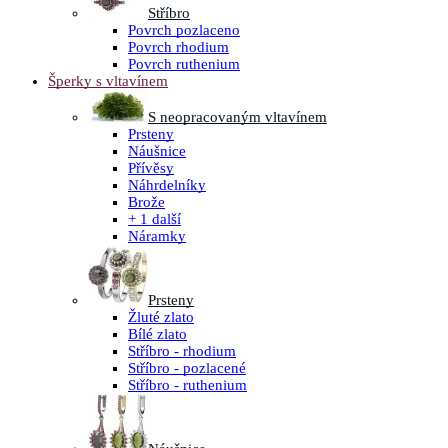
Stříbro
Povrch pozlaceno
Povrch rhodium
Povrch ruthenium
Šperky s vltavínem
S neopracovaným vltavínem
Prsteny
Náušnice
Přívěsy
Náhrdelníky
Brože
+ 1 další
Náramky
Prsteny
Žluté zlato
Bílé zlato
Stříbro - rhodium
Stříbro - pozlacené
Stříbro - ruthenium