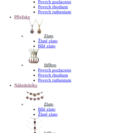
Povrch pozlaceno
Povrch rhodium
Povrch ruthenium
Přívěsky
Zlato
Žluté zlato
Bílé zlato
Stříbro
Povrch pozlaceno
Povrch rhodium
Povrch ruthenium
Náhrdelníky
Zlato
Bílé zlato
Žluté zlato