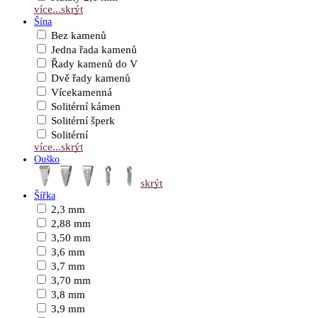
více...
skrýt
Šína
Bez kamenů
Jedna řada kamenů
Řady kamenů do V
Dvě řady kamenů
Vícekamenná
Solitérní kámen
Solitérní šperk
Solitérní
více...
skrýt
Ouško
skrýt
Šířka
2,3 mm
2,88 mm
3,50 mm
3,6 mm
3,7 mm
3,70 mm
3,8 mm
3,9 mm