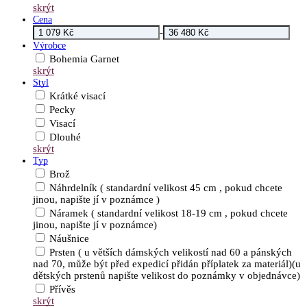
skrýt
Cena
-
Výrobce
Bohemia Garnet
skrýt
Styl
Krátké visací
Pecky
Visací
Dlouhé
skrýt
Typ
Brož
Náhrdelník ( standardní velikost 45 cm , pokud chcete
jinou, napište jí v poznámce )
Náramek ( standardní velikost 18-19 cm , pokud chcete
jinou, napište jí v poznámce)
Náušnice
Prsten ( u větších dámských velikostí nad 60 a pánských
nad 70, může být před expedicí přidán příplatek za materiál)(u
dětských prstenů napište velikost do poznámky v objednávce)
Přívěs
skrýt