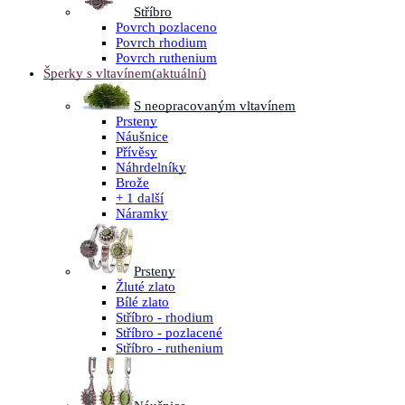
Stříbro
Povrch pozlaceno
Povrch rhodium
Povrch ruthenium
Šperky s vltavínem
(aktuální)
S neopracovaným vltavínem
Prsteny
Náušnice
Přívěsy
Náhrdelníky
Brože
+ 1 další
Náramky
Prsteny
Žluté zlato
Bílé zlato
Stříbro - rhodium
Stříbro - pozlacené
Stříbro - ruthenium