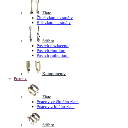
Zlato
Žluté zlato s granáty
Bílé zlato s granáty
Stříbro
Povrch pozlaceno
Povrch rhodium
Povrch ruthenium
Komponenty
Prsteny
Zlato
Prsteny ze žlutého zlata
Prsteny z bílého zlata
Stříbro