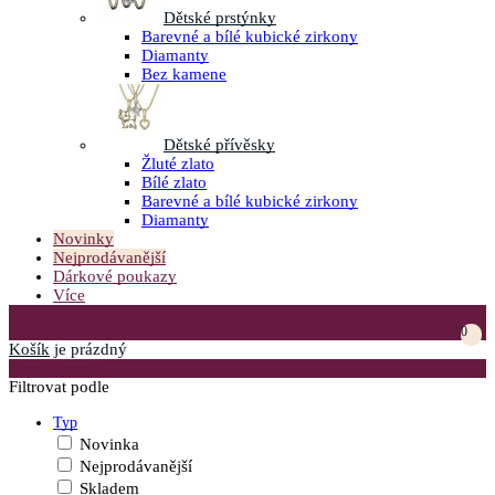
Dětské prstýnky
Barevné a bílé kubické zirkony
Diamanty
Bez kamene
Dětské přívěsky
Žluté zlato
Bílé zlato
Barevné a bílé kubické zirkony
Diamanty
Novinky
Nejprodávanější
Dárkové poukazy
Více
Přejít do košíku
0
Košík
je prázdný
Otevřít menu
Filtrovat podle
Typ
Novinka
Nejprodávanější
Skladem