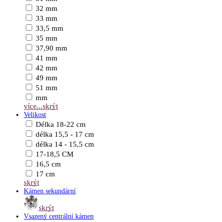
32 mm
33 mm
33,5 mm
35 mm
37,90 mm
41 mm
42 mm
49 mm
51 mm
mm
více...
skrýt
Velikost
Délka 18-22 cm
délka 15,5 - 17 cm
délka 14 - 15,5 cm
17-18,5 CM
16,5 cm
17 cm
skrýt
Kámen sekundární
skrýt
Vsazený centrální kámen