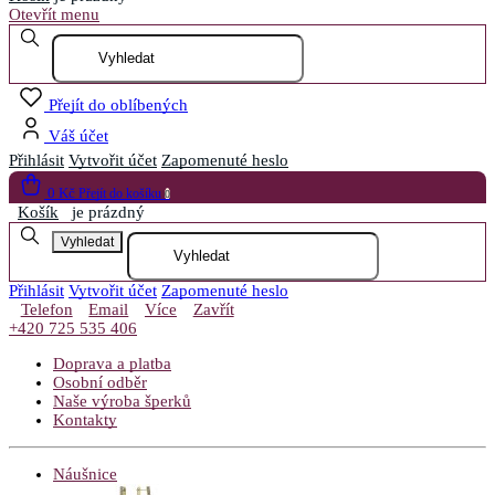
Otevřít menu
Přejít do oblíbených
Váš účet
Přihlásit
Vytvořit účet
Zapomenuté heslo
0 Kč
Přejít do košíku
0
Košík
je prázdný
Vyhledat
Přihlásit
Vytvořit účet
Zapomenuté heslo
Telefon
Email
Více
Zavřít
+420 725 535 406
Doprava a platba
Osobní odběr
Naše výroba šperků
Kontakty
Náušnice