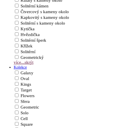
Kulatý s kameny okolo
Solitérní kámen
Čtvercový s kameny okolo
Kapkovitý s kameny okolo
Solitérní s kameny okolo
Kytička
Hvězdička
Solitérní šperk
Křížek
Solitérní
Geometrický
více...
skrýt
Kolekce
Galaxy
Oval
Kings
Target
Flowers
Sfera
Geometric
Solo
Cell
Square