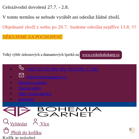
Celozávodní dovolená 27.7. - 2.8.
V tomto termínu se nebude vyrábět ani odesílat žádné zboží.
Objednané zboží z webu po 20.7. budeme odesílat nejdříve 13.8. !!!
DĚKUJEME ZA POCHOPENÍ
Velký výběr zirkonových a diamantových šperků na
www.ceskedrahokamy.cz
+420 725 535 406
(Po - Pá 11:00 - 17:00)
info@bohemiagarnet.cz
Doprava a platba
Osobní odběr
Naše výroba šperků
Kontakty
Vyhledat
Více
0
Přejít do košíku
Košík
je prázdný