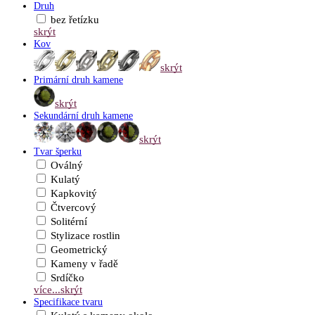
Druh
bez řetízku
skrýt
Kov
skrýt
Primární druh kamene
skrýt
Sekundární druh kamene
skrýt
Tvar šperku
Oválný
Kulatý
Kapkovitý
Čtvercový
Solitérní
Stylizace rostlin
Geometrický
Kameny v řadě
Srdíčko
více...
skrýt
Specifikace tvaru