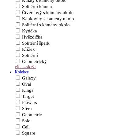
Kulatý s kameny okolo
Solitérní kámen
Čtvercový s kameny okolo
Kapkovitý s kameny okolo
Solitérní s kameny okolo
Kytička
Hvězdička
Solitérní šperk
Křížek
Solitérní
Geometrický
více...
skrýt
Kolekce
Galaxy
Oval
Kings
Target
Flowers
Sfera
Geometric
Solo
Cell
Square