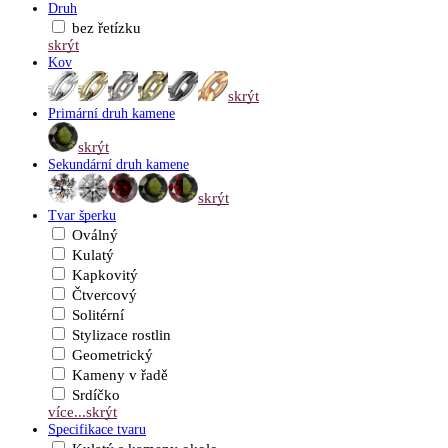
Druh
bez řetízku
skrýt
Kov
skrýt
Primární druh kamene
skrýt
Sekundární druh kamene
skrýt
Tvar šperku
Oválný
Kulatý
Kapkovitý
Čtvercový
Solitérní
Stylizace rostlin
Geometrický
Kameny v řadě
Srdíčko
více...
skrýt
Specifikace tvaru