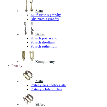
Zlato
Žluté zlato s granáty
Bílé zlato s granáty
Stříbro
Povrch pozlaceno
Povrch rhodium
Povrch ruthenium
Komponenty
Prsteny
Zlato
Prsteny ze žlutého zlata
Prsteny z bílého zlata
Stříbro