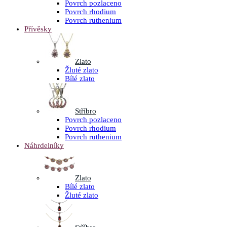
Povrch pozlaceno
Povrch rhodium
Povrch ruthenium
Přívěsky
Zlato
Žluté zlato
Bílé zlato
Stříbro
Povrch pozlaceno
Povrch rhodium
Povrch ruthenium
Náhrdelníky
Zlato
Bílé zlato
Žluté zlato