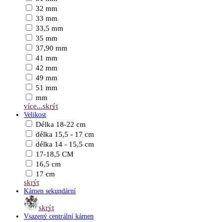
32 mm
33 mm
33,5 mm
35 mm
37,90 mm
41 mm
42 mm
49 mm
51 mm
mm
více...
skrýt
Velikost
Délka 18-22 cm
délka 15,5 - 17 cm
délka 14 - 15,5 cm
17-18,5 CM
16,5 cm
17 cm
skrýt
Kámen sekundární
skrýt
Vsazený centrální kámen