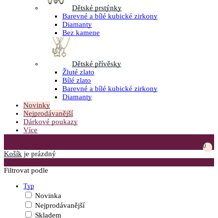
Dětské prstýnky
Barevné a bílé kubické zirkony
Diamanty
Bez kamene
Dětské přívěsky
Žluté zlato
Bílé zlato
Barevné a bílé kubické zirkony
Diamanty
Novinky
Nejprodávanější
Dárkové poukazy
Více
Přejít do košíku
0
Košík
je prázdný
Otevřít menu
Filtrovat podle
Typ
Novinka
Nejprodávanější
Skladem