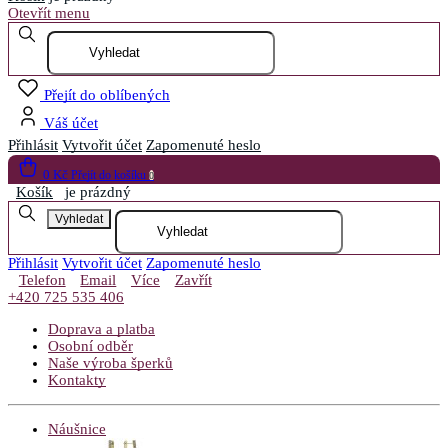
Otevřít menu
Přejít do oblíbených
Váš účet
Přihlásit
Vytvořit účet
Zapomenuté heslo
0 Kč
Přejít do košíku
0
Košík
je prázdný
Vyhledat
Přihlásit
Vytvořit účet
Zapomenuté heslo
Telefon
Email
Více
Zavřít
+420 725 535 406
Doprava a platba
Osobní odběr
Naše výroba šperků
Kontakty
Náušnice