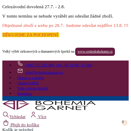
Celozávodní dovolená 27.7. - 2.8.
V tomto termínu se nebude vyrábět ani odesílat žádné zboží.
Objednané zboží z webu po 20.7. budeme odesílat nejdříve 13.8. !!!
DĚKUJEME ZA POCHOPENÍ
Velký výběr zirkonových a diamantových šperků na
www.ceskedrahokamy.cz
+420 725 535 406
(Po - Pá 11:00 - 17:00)
info@bohemiagarnet.cz
Doprava a platba
Osobní odběr
Naše výroba šperků
Kontakty
Vyhledat
Více
0
Přejít do košíku
Košík
je prázdný