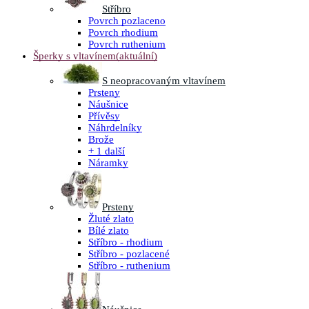
Stříbro
Povrch pozlaceno
Povrch rhodium
Povrch ruthenium
Šperky s vltavínem
(aktuální)
S neopracovaným vltavínem
Prsteny
Náušnice
Přívěsy
Náhrdelníky
Brože
+ 1 další
Náramky
Prsteny
Žluté zlato
Bílé zlato
Stříbro - rhodium
Stříbro - pozlacené
Stříbro - ruthenium