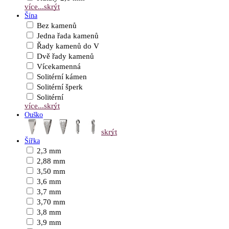
více...
skrýt
Šína
Bez kamenů
Jedna řada kamenů
Řady kamenů do V
Dvě řady kamenů
Vícekamenná
Solitérní kámen
Solitérní šperk
Solitérní
více...
skrýt
Ouško
skrýt
Šířka
2,3 mm
2,88 mm
3,50 mm
3,6 mm
3,7 mm
3,70 mm
3,8 mm
3,9 mm