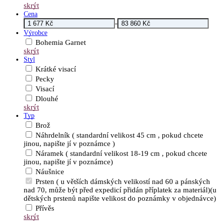
skrýt
Cena
-
Výrobce
Bohemia Garnet
skrýt
Styl
Krátké visací
Pecky
Visací
Dlouhé
skrýt
Typ
Brož
Náhrdelník ( standardní velikost 45 cm , pokud chcete
jinou, napište jí v poznámce )
Náramek ( standardní velikost 18-19 cm , pokud chcete
jinou, napište jí v poznámce)
Náušnice
Prsten ( u větších dámských velikostí nad 60 a pánských
nad 70, může být před expedicí přidán příplatek za materiál)(u
dětských prstenů napište velikost do poznámky v objednávce)
Přívěs
skrýt