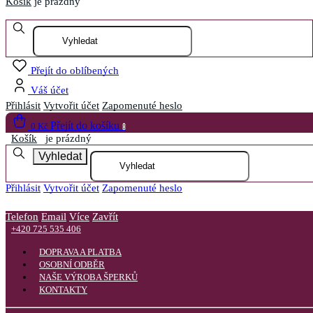
Košík
je prázdný
Otevřít menu
Přejít do oblíbených
Váš účet
Přihlásit
Vytvořit účet
Zapomenuté heslo
Přejít do košíku
0 Kč
0
Košík
je prázdný
Vyhledat
Přihlásit
Vytvořit účet
Zapomenuté heslo
Telefon
Email
Více
Zavřít
+420 725 535 406
DOPRAVA A PLATBA
OSOBNÍ ODBĚR
NAŠE VÝROBA ŠPERKŮ
KONTAKTY