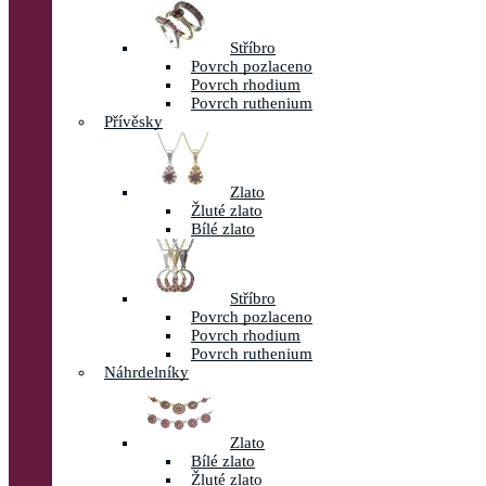
Stříbro
Povrch pozlaceno
Povrch rhodium
Povrch ruthenium
Přívěsky
Zlato
Žluté zlato
Bílé zlato
Stříbro
Povrch pozlaceno
Povrch rhodium
Povrch ruthenium
Náhrdelníky
Zlato
Bílé zlato
Žluté zlato