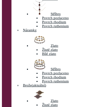
Stříbro
Povrch pozlaceno
Povrch rhodium
Povrch ruthenium
Náramky
Zlato
Žluté zlato
Bílé zlato
Stříbro
Povrch pozlaceno
Povrch rhodium
Povrch ruthenium
Brože
(aktuální)
Zlato
Žluté zlato