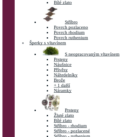
Bílé zlato
Stříbro
Povrch pozlaceno
Povrch rhodium
Povrch ruthenium
Šperky s vltavínem
S neopracovaným vltavínem
Prsteny
Náušnice
Přívěsy
Náhrdelníky
Brože
+ 1 další
Náramky
Prsteny
Žluté zlato
Bílé zlato
Stříbro - rhodium
Stříbro - pozlacené
Stříbro - ruthenium