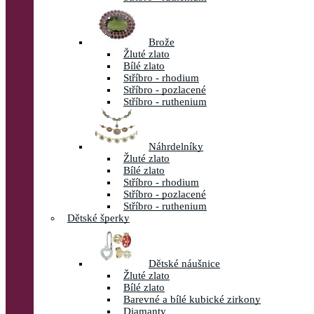
Brože
Žluté zlato
Bílé zlato
Stříbro - rhodium
Stříbro - pozlacené
Stříbro - ruthenium
Náhrdelníky
Žluté zlato
Bílé zlato
Stříbro - rhodium
Stříbro - pozlacené
Stříbro - ruthenium
Dětské šperky
Dětské náušnice
Žluté zlato
Bílé zlato
Barevné a bílé kubické zirkony
Diamanty