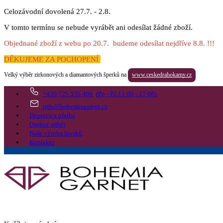
Celozávodní dovolená 27.7. - 2.8.
V tomto termínu se nebude vyrábět ani odesílat žádné zboží.
Objednané zboží z webu po 20.7. budeme odesílat nejdříve 8.8. !!!
DĚKUJEME ZA POCHOPENÍ
Velký výběr zirkonových a diamantových šperků na
www.ceskedrahokamy.cz
+420 725 535 406
(Po - Pá 11:00 - 17:00)
info@bohemiagarnet.cz
Doprava a platba
Osobní odběr
Naše výroba šperků
Kontakty
Vyhledat
Více
Přejít do košíku