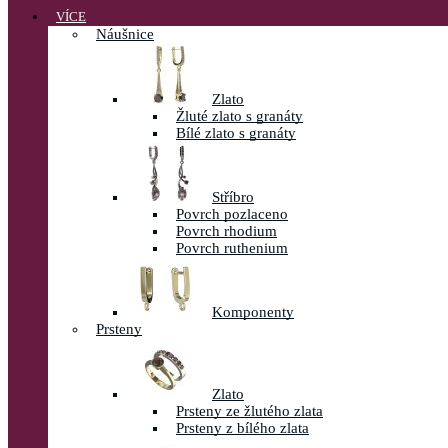
VÍCE
Náušnice
Zlato
Žluté zlato s granáty
Bílé zlato s granáty
Stříbro
Povrch pozlaceno
Povrch rhodium
Povrch ruthenium
Komponenty
Prsteny
Zlato
Prsteny ze žlutého zlata
Prsteny z bílého zlata