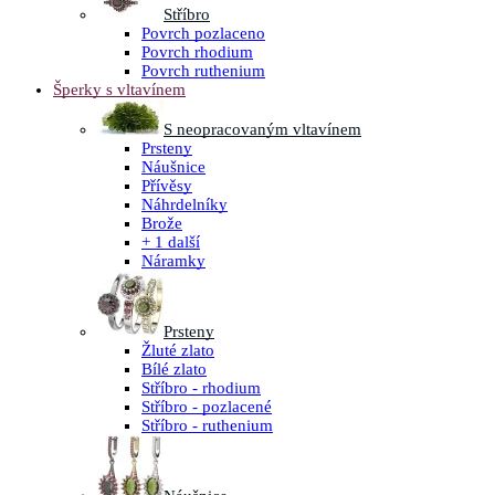
Stříbro
Povrch pozlaceno
Povrch rhodium
Povrch ruthenium
Šperky s vltavínem
S neopracovaným vltavínem
Prsteny
Náušnice
Přívěsy
Náhrdelníky
Brože
+ 1 další
Náramky
Prsteny
Žluté zlato
Bílé zlato
Stříbro - rhodium
Stříbro - pozlacené
Stříbro - ruthenium