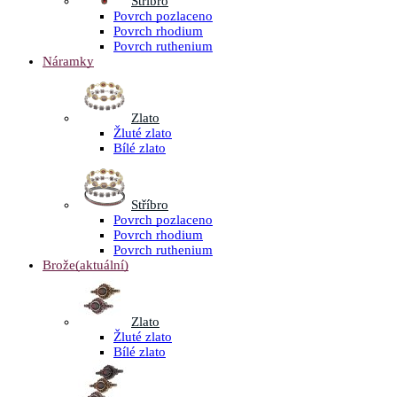
Stříbro
Povrch pozlaceno
Povrch rhodium
Povrch ruthenium
Náramky
Zlato
Žluté zlato
Bílé zlato
Stříbro
Povrch pozlaceno
Povrch rhodium
Povrch ruthenium
Brože
(aktuální)
Zlato
Žluté zlato
Bílé zlato