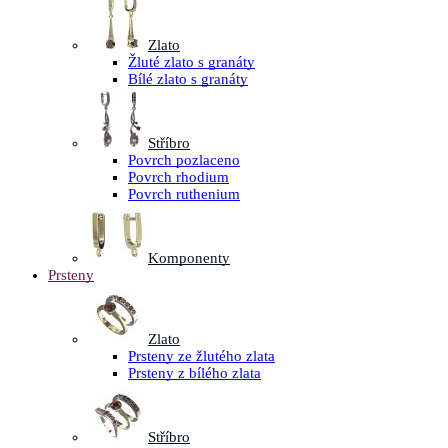
Zlato
Žluté zlato s granáty
Bílé zlato s granáty
Stříbro
Povrch pozlaceno
Povrch rhodium
Povrch ruthenium
Komponenty
Prsteny
Zlato
Prsteny ze žlutého zlata
Prsteny z bílého zlata
Stříbro