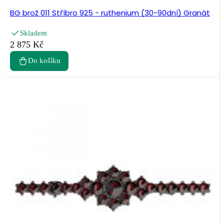
BG brož 011 Stříbro 925 - ruthenium (30-90dní) Granát
Skladem
2 875 Kč
Do košíku