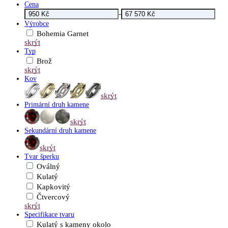
Cena
-
Výrobce
Bohemia Garnet
skrýt
Typ
Brož
skrýt
Kov
skrýt
Primární druh kamene
skrýt
Sekundární druh kamene
skrýt
Tvar šperku
Oválný
Kulatý
Kapkovitý
Čtvercový
skrýt
Specifikace tvaru
Kulatý s kameny okolo