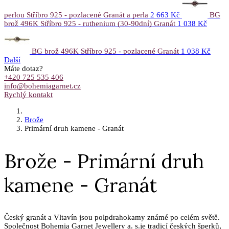
perlou Stříbro 925 - pozlacené Granát a perla
2 663 Kč
BG
brož 496K Stříbro 925 - ruthenium (30-90dní) Granát
1 038 Kč
BG brož 496K Stříbro 925 - pozlacené Granát
1 038 Kč
Další
Máte dotaz?
+420 725 535 406
info@bohemiagarnet.cz
Rychlý kontakt
Brože
Primární druh kamene - Granát
Brože - Primární druh
kamene - Granát
Český granát a Vltavín jsou polpdrahokamy známé po celém světě.
Společnost Bohemia Garnet Jewellery a. s.je tradicí českých šperků,