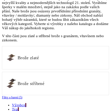
nejvyšší kvality a nejmodernějších technologií 21. století. Vyrábíme
šperky v malém množství, stejně jako na zakázku podle vašich
přání. Naše brože jsou osázeny prvotřídními přírodními granáty,
vltavíny / moldavity/, diamanty nebo zirkony. Náš obchod nabízí
bohatý výběr náramků, které se budou líbit zákazníkům všech
věkových kategorií. Vyberte si výrobky z našeho katalogu a dodáme
Váš nákup do jakéhokoli regionu.
V této části jsou zlaté a stříbrné brože s granátem, vltavínem nebo
zirkonem.
Brože zlaté
Brože stříbrné
Filtry a řazení (5)
Výrobce
Typ