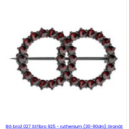
BG brož 027 Stříbro 925 - ruthenium (30-90dní) Granát