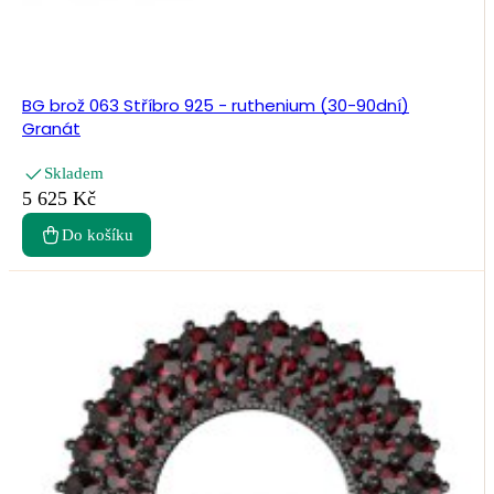
BG brož 063 Stříbro 925 - ruthenium (30-90dní)
Granát
Skladem
5 625 Kč
Do košíku