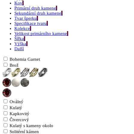
Kov
Primární druh kamene
Sekundární druh kamene
Tvar šperku
Specifikace tvaru
Kolekce
Velikost primárního kamene
Šířka
Výška
Další
Bohemia Garnet
Brož
Oválný
Kulatý
Kapkovitý
Čtvercový
Kulatý s kameny okolo
Solitérní kámen