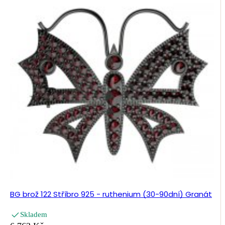
BG brož 122 Stříbro 925 - ruthenium (30-90dní) Granát
Skladem