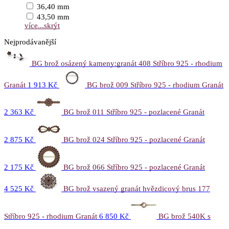
36,40 mm
43,50 mm
více...
skrýt
Nejprodávanější
BG brož osázený kameny:granát 408 Stříbro 925 - rhodium
Granát
1 913 Kč
BG brož 009 Stříbro 925 - rhodium Granát
2 363 Kč
BG brož 011 Stříbro 925 - pozlacené Granát
2 875 Kč
BG brož 024 Stříbro 925 - pozlacené Granát
2 175 Kč
BG brož 066 Stříbro 925 - pozlacené Granát
4 525 Kč
BG brož vsazený granát hvězdicový brus 177
Stříbro 925 - rhodium Granát
6 850 Kč
BG brož 540K s