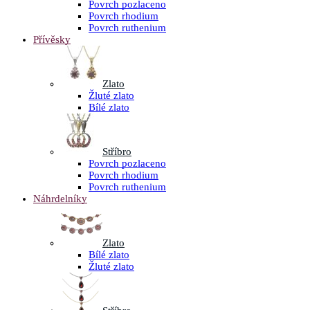
Povrch pozlaceno
Povrch rhodium
Povrch ruthenium
Přívěsky
Zlato
Žluté zlato
Bílé zlato
Stříbro
Povrch pozlaceno
Povrch rhodium
Povrch ruthenium
Náhrdelníky
Zlato
Bílé zlato
Žluté zlato