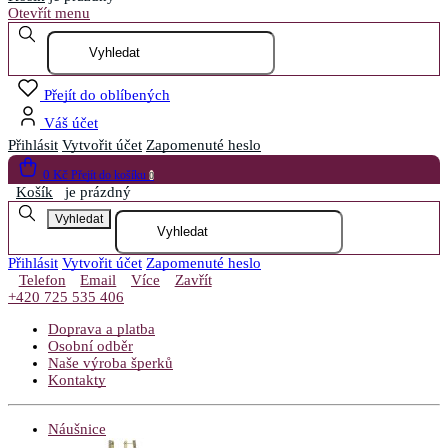
Otevřít menu
Přejít do oblíbených
Váš účet
Přihlásit
Vytvořit účet
Zapomenuté heslo
0 Kč
Přejít do košíku
0
Košík
je prázdný
Vyhledat
Přihlásit
Vytvořit účet
Zapomenuté heslo
Telefon
Email
Více
Zavřít
+420 725 535 406
Doprava a platba
Osobní odběr
Naše výroba šperků
Kontakty
Náušnice