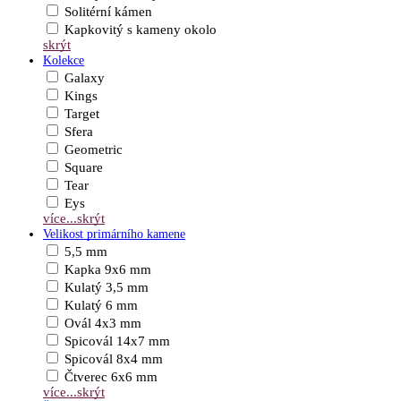
Solitérní kámen
Kapkovitý s kameny okolo
skrýt
Kolekce
Galaxy
Kings
Target
Sfera
Geometric
Square
Tear
Eys
více...
skrýt
Velikost primárního kamene
5,5 mm
Kapka 9x6 mm
Kulatý 3,5 mm
Kulatý 6 mm
Ovál 4x3 mm
Spicovál 14x7 mm
Spicovál 8x4 mm
Čtverec 6x6 mm
více...
skrýt