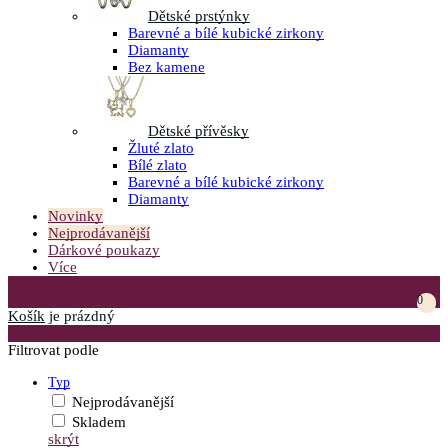
Dětské prstýnky
Barevné a bílé kubické zirkony
Diamanty
Bez kamene
Dětské přívěsky
Žluté zlato
Bílé zlato
Barevné a bílé kubické zirkony
Diamanty
Novinky
Nejprodávanější
Dárkové poukazy
Více
Přejít do košíku
0
Košík
je prázdný
Otevřít menu
Filtrovat podle
Typ
Nejprodávanější
Skladem
skrýt