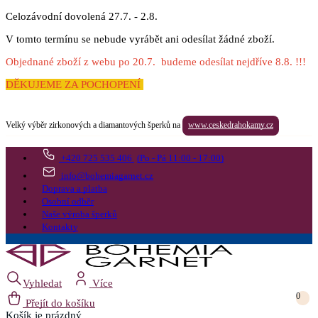
Celozávodní dovolená 27.7. - 2.8.
V tomto termínu se nebude vyrábět ani odesílat žádné zboží.
Objednané zboží z webu po 20.7. budeme odesílat nejdříve 8.8. !!!
DĚKUJEME ZA POCHOPENÍ
Velký výběr zirkonových a diamantových šperků na
www.ceskedrahokamy.cz
+420 725 535 406
(Po - Pá 11:00 - 17:00)
info@bohemiagarnet.cz
Doprava a platba
Osobní odběr
Naše výroba šperků
Kontakty
Vyhledat
Více
0
Přejít do košíku
Košík
je prázdný