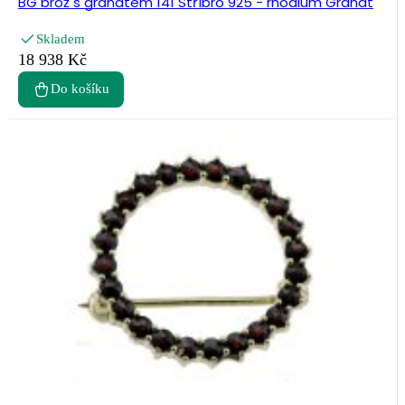
BG brož s granátem 141 Stříbro 925 - rhodium Granát
Skladem
18 938 Kč
Do košíku