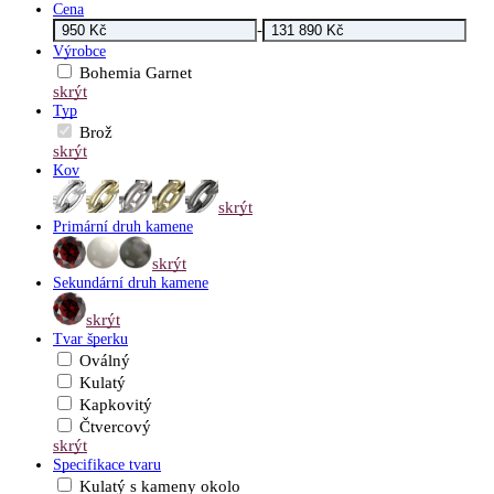
Cena
-
Výrobce
Bohemia Garnet
skrýt
Typ
Brož
skrýt
Kov
skrýt
Primární druh kamene
skrýt
Sekundární druh kamene
skrýt
Tvar šperku
Oválný
Kulatý
Kapkovitý
Čtvercový
skrýt
Specifikace tvaru
Kulatý s kameny okolo