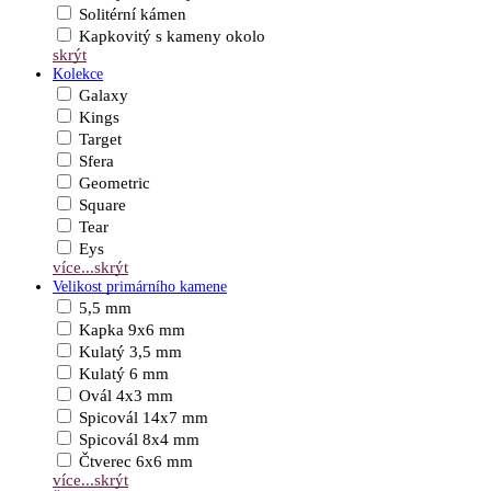
Solitérní kámen
Kapkovitý s kameny okolo
skrýt
Kolekce
Galaxy
Kings
Target
Sfera
Geometric
Square
Tear
Eys
více...
skrýt
Velikost primárního kamene
5,5 mm
Kapka 9x6 mm
Kulatý 3,5 mm
Kulatý 6 mm
Ovál 4x3 mm
Spicovál 14x7 mm
Spicovál 8x4 mm
Čtverec 6x6 mm
více...
skrýt