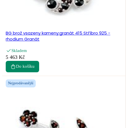
BG brož vsazeny kameny:granát 415 Stříbro 925 -
rhodium Granát
Skladem
5 463 Kč
Do košíku
Nejprodávanější