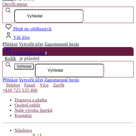
Otevřít menu
Přejít do oblíbených
Váš účet
Přihlásit
Vytvořit účet
Zapomenuté heslo
0 Kč
Přejít do košíku
0
Košík
je prázdný
Vyhledat
Přihlásit
Vytvořit účet
Zapomenuté heslo
Telefon
Email
Více
Zavřít
+420 725 535 406
Doprava a platba
Osobní odběr
Naše výroba šperků
Kontakty
Náušnice