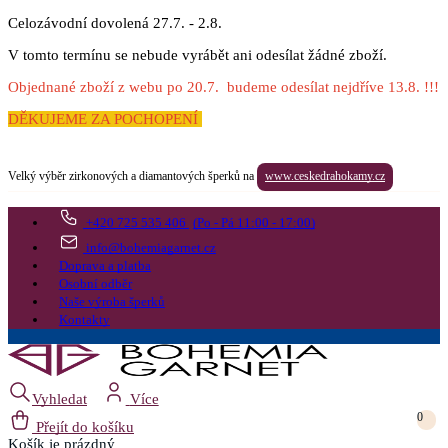
Celozávodní dovolená 27.7. - 2.8.
V tomto termínu se nebude vyrábět ani odesílat žádné zboží.
Objednané zboží z webu po 20.7. budeme odesílat nejdříve 13.8. !!!
DĚKUJEME ZA POCHOPENÍ
Velký výběr zirkonových a diamantových šperků na
www.ceskedrahokamy.cz
+420 725 535 406
(Po - Pá 11:00 - 17:00)
info@bohemiagarnet.cz
Doprava a platba
Osobní odběr
Naše výroba šperků
Kontakty
Vyhledat
Více
0
Přejít do košíku
Košík
je prázdný