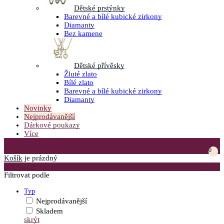
Dětské prstýnky
Barevné a bílé kubické zirkony
Diamanty
Bez kamene
Dětské přívěsky
Žluté zlato
Bílé zlato
Barevné a bílé kubické zirkony
Diamanty
Novinky
Nejprodávanější
Dárkové poukazy
Více
Přejít do košíku
0
Košík
je prázdný
Otevřít menu
Filtrovat podle
Typ
Nejprodávanější
Skladem
skrýt