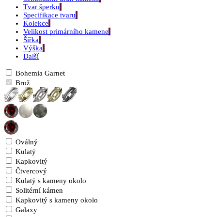
Tvar šperku
Specifikace tvaru
Kolekce
Velikost primárního kamene
Šířka
Výška
Další
Bohemia Garnet
Brož
Oválný
Kulatý
Kapkovitý
Čtvercový
Kulatý s kameny okolo
Solitérní kámen
Kapkovitý s kameny okolo
Galaxy