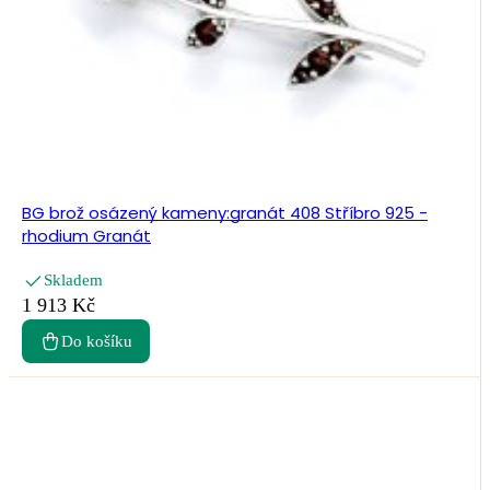
BG brož osázený kameny:granát 408 Stříbro 925 -
rhodium Granát
Skladem
1 913 Kč
Do košíku