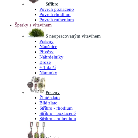
Stříbro
Povrch pozlaceno
Povrch rhodium
Povrch ruthenium
Šperky s vltavínem
S neopracovaným vltavínem
Prsteny
Náušnice
Přívěsy
Náhrdelníky
Brože
+ 1 další
Náramky
Prsteny
Žluté zlato
Bílé zlato
Stříbro - rhodium
Stříbro - pozlacené
Stříbro - ruthenium