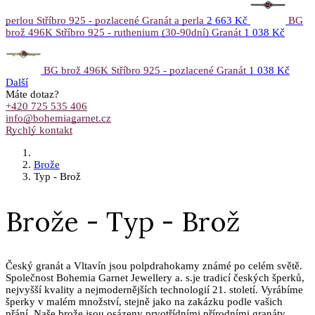
perlou Stříbro 925 - pozlacené Granát a perla
2 663 Kč
BG
brož 496K Stříbro 925 - ruthenium (30-90dní) Granát
1 038 Kč
BG brož 496K Stříbro 925 - pozlacené Granát
1 038 Kč
Další
Máte dotaz?
+420 725 535 406
info@bohemiagarnet.cz
Rychlý kontakt
Brože
Typ - Brož
Brože - Typ - Brož
Český granát a Vltavín jsou polpdrahokamy známé po celém světě.
Společnost Bohemia Garnet Jewellery a. s.je tradicí českých šperků,
nejvyšší kvality a nejmodernějších technologií 21. století. Vyrábíme
šperky v malém množství, stejně jako na zakázku podle vašich
přání. Naše brože jsou osázeny prvotřídními přírodními granáty,