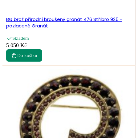
BG brož přírodní broušený granát 476 Stříbro 925 -
pozlacené Granát
Skladem
5 050 Kč
Do košíku