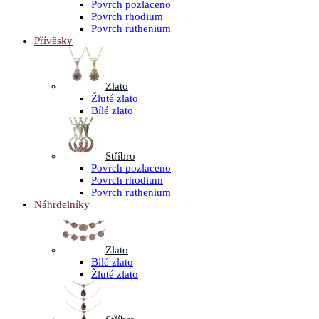
Povrch pozlaceno
Povrch rhodium
Povrch ruthenium
Přívěsky
Zlato
Žluté zlato
Bílé zlato
Stříbro
Povrch pozlaceno
Povrch rhodium
Povrch ruthenium
Náhrdelníky
Zlato
Bílé zlato
Žluté zlato