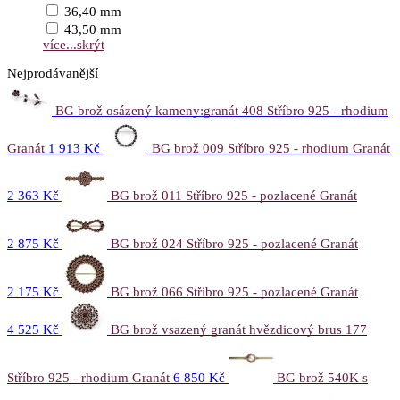
36,40 mm
43,50 mm
více...
skrýt
Nejprodávanější
BG brož osázený kameny:granát 408 Stříbro 925 - rhodium
Granát
1 913 Kč
BG brož 009 Stříbro 925 - rhodium Granát
2 363 Kč
BG brož 011 Stříbro 925 - pozlacené Granát
2 875 Kč
BG brož 024 Stříbro 925 - pozlacené Granát
2 175 Kč
BG brož 066 Stříbro 925 - pozlacené Granát
4 525 Kč
BG brož vsazený granát hvězdicový brus 177
Stříbro 925 - rhodium Granát
6 850 Kč
BG brož 540K s