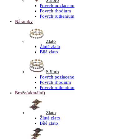
Stříbro
Povrch pozlaceno
Povrch rhodium
Povrch ruthenium
Náramky
Zlato
Žluté zlato
Bílé zlato
Stříbro
Povrch pozlaceno
Povrch rhodium
Povrch ruthenium
Brože
(aktuální)
Zlato
Žluté zlato
Bílé zlato