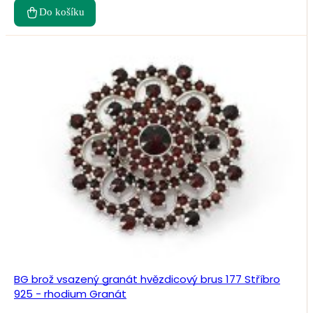
Do košíku
BG brož vsazený granát hvězdicový brus 177 Stříbro
925 - rhodium Granát