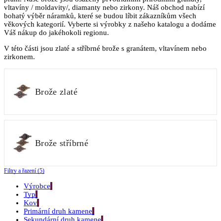
vltavíny / moldavity/, diamanty nebo zirkony. Náš obchod nabízí
bohatý výběr náramků, které se budou líbit zákazníkům všech
věkových kategorií. Vyberte si výrobky z našeho katalogu a dodáme
Váš nákup do jakéhokoli regionu.
V této části jsou zlaté a stříbrné brože s granátem, vltavínem nebo
zirkonem.
Brože zlaté
Brože stříbrné
Filtry a řazení (5)
Výrobce
Typ
Kov
Primární druh kamene
Sekundární druh kamene