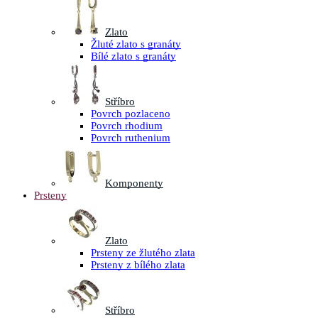
Zlato
Žluté zlato s granáty
Bílé zlato s granáty
Stříbro
Povrch pozlaceno
Povrch rhodium
Povrch ruthenium
Komponenty
Prsteny
Zlato
Prsteny ze žlutého zlata
Prsteny z bílého zlata
Stříbro