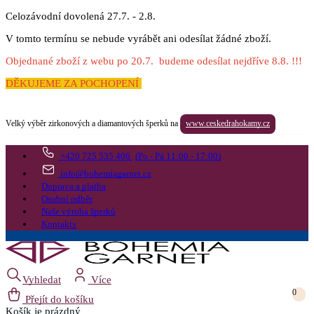
Celozávodní dovolená 27.7. - 2.8.
V tomto termínu se nebude vyrábět ani odesílat žádné zboží.
Objednané zboží z webu po 20.7. budeme odesílat nejdříve 8.8. !!!
DĚKUJEME ZA POCHOPENÍ
Velký výběr zirkonových a diamantových šperků na
www.ceskedrahokamy.cz
+420 725 535 406
(Po - Pá 11:00 - 17:00)
info@bohemiagarnet.cz
Doprava a platba
Osobní odběr
Naše výroba šperků
Kontakty
Vyhledat
Více
0
Přejít do košíku
Košík
je prázdný