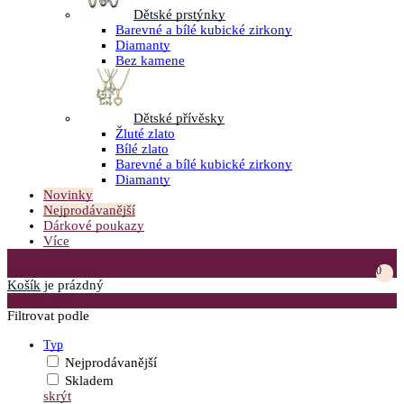
Dětské prstýnky
Barevné a bílé kubické zirkony
Diamanty
Bez kamene
Dětské přívěsky
Žluté zlato
Bílé zlato
Barevné a bílé kubické zirkony
Diamanty
Novinky
Nejprodávanější
Dárkové poukazy
Více
Přejít do košíku
0
Košík
je prázdný
Otevřít menu
Filtrovat podle
Typ
Nejprodávanější
Skladem
skrýt