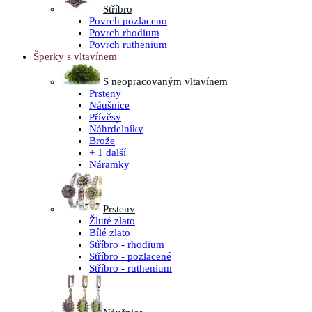
Stříbro
Povrch pozlaceno
Povrch rhodium
Povrch ruthenium
Šperky s vltavínem
S neopracovaným vltavínem
Prsteny
Náušnice
Přívěsy
Náhrdelníky
Brože
+ 1 další
Náramky
Prsteny
Žluté zlato
Bílé zlato
Stříbro - rhodium
Stříbro - pozlacené
Stříbro - ruthenium