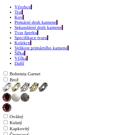
Výrobce
Typ
Kov
Primární druh kamene
Sekundární druh kamene
Tvar šperku
Specifikace tvaru
Kolekce
Velikost primárního kamene
Šířka
Výška
Další
Bohemia Garnet
Brož
Oválný
Kulatý
Kapkovitý
Čtvercový