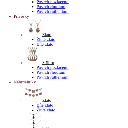
Povrch pozlaceno
Povrch rhodium
Povrch ruthenium
Přívěsky
Zlato
Žluté zlato
Bílé zlato
Stříbro
Povrch pozlaceno
Povrch rhodium
Povrch ruthenium
Náhrdelníky
Zlato
Bílé zlato
Žluté zlato