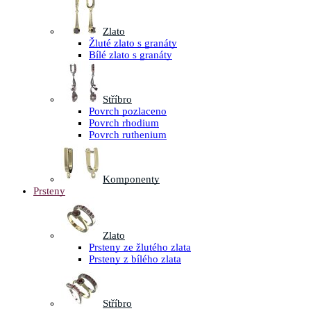
Zlato
Žluté zlato s granáty
Bílé zlato s granáty
Stříbro
Povrch pozlaceno
Povrch rhodium
Povrch ruthenium
Komponenty
Prsteny
Zlato
Prsteny ze žlutého zlata
Prsteny z bílého zlata
Stříbro