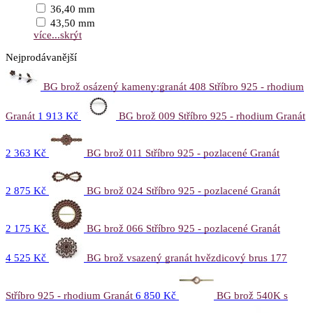
36,40 mm
43,50 mm
více...
skrýt
Nejprodávanější
BG brož osázený kameny:granát 408 Stříbro 925 - rhodium
Granát
1 913 Kč
BG brož 009 Stříbro 925 - rhodium Granát
2 363 Kč
BG brož 011 Stříbro 925 - pozlacené Granát
2 875 Kč
BG brož 024 Stříbro 925 - pozlacené Granát
2 175 Kč
BG brož 066 Stříbro 925 - pozlacené Granát
4 525 Kč
BG brož vsazený granát hvězdicový brus 177
Stříbro 925 - rhodium Granát
6 850 Kč
BG brož 540K s