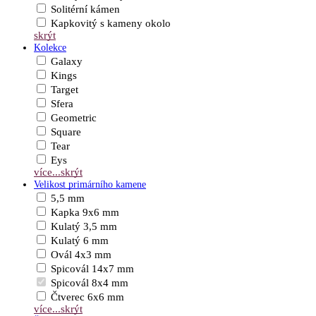
Solitérní kámen
Kapkovitý s kameny okolo
skrýt
Kolekce
Galaxy
Kings
Target
Sfera
Geometric
Square
Tear
Eys
více...
skrýt
Velikost primárního kamene
5,5 mm
Kapka 9x6 mm
Kulatý 3,5 mm
Kulatý 6 mm
Ovál 4x3 mm
Spicovál 14x7 mm
Spicovál 8x4 mm
Čtverec 6x6 mm
více...
skrýt