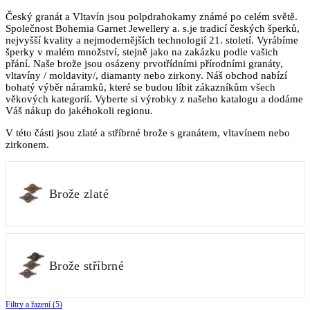
Český granát a Vltavín jsou polpdrahokamy známé po celém světě.
Společnost Bohemia Garnet Jewellery a. s.je tradicí českých šperků,
nejvyšší kvality a nejmodernějších technologií 21. století. Vyrábíme
šperky v malém množství, stejně jako na zakázku podle vašich
přání. Naše brože jsou osázeny prvotřídními přírodními granáty,
vltavíny / moldavity/, diamanty nebo zirkony. Náš obchod nabízí
bohatý výběr náramků, které se budou líbit zákazníkům všech
věkových kategorií. Vyberte si výrobky z našeho katalogu a dodáme
Váš nákup do jakéhokoli regionu.
V této části jsou zlaté a stříbrné brože s granátem, vltavínem nebo
zirkonem.
Brože zlaté
Brože stříbrné
Filtry a řazení (5)