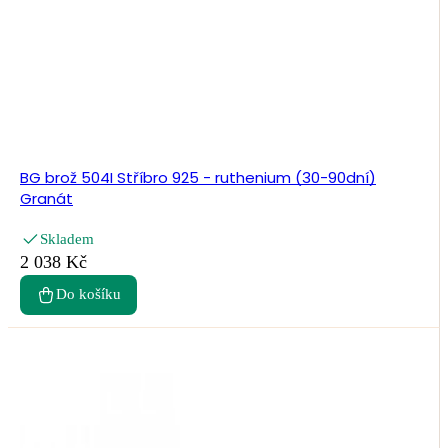
BG brož 504I Stříbro 925 - ruthenium (30-90dní)
Granát
Skladem
2 038 Kč
Do košíku