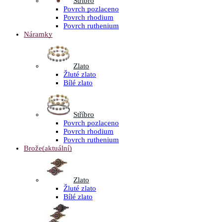
Stříbro
Povrch pozlaceno
Povrch rhodium
Povrch ruthenium
Náramky
Zlato
Žluté zlato
Bílé zlato
Stříbro
Povrch pozlaceno
Povrch rhodium
Povrch ruthenium
Brože
(aktuální)
Zlato
Žluté zlato
Bílé zlato