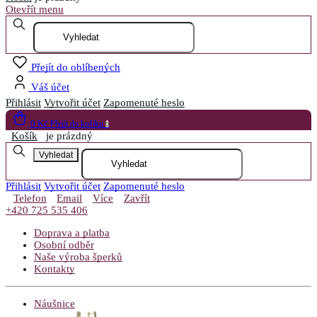
Otevřít menu
Přejít do oblíbených
Váš účet
Přihlásit
Vytvořit účet
Zapomenuté heslo
0 Kč
Přejít do košíku
0
Košík
je prázdný
Vyhledat
Přihlásit
Vytvořit účet
Zapomenuté heslo
Telefon
Email
Více
Zavřít
+420 725 535 406
Doprava a platba
Osobní odběr
Naše výroba šperků
Kontakty
Náušnice