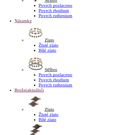
Stříbro
Povrch pozlaceno
Povrch rhodium
Povrch ruthenium
Náramky
Zlato
Žluté zlato
Bílé zlato
Stříbro
Povrch pozlaceno
Povrch rhodium
Povrch ruthenium
Brože
(aktuální)
Zlato
Žluté zlato
Bílé zlato