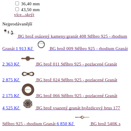
36,40 mm
43,50 mm
více...
skrýt
Nejprodávanější
BG brož osázený kameny:granát 408 Stříbro 925 - rhodium
Granát
1 913 Kč
BG brož 009 Stříbro 925 - rhodium Granát
2 363 Kč
BG brož 011 Stříbro 925 - pozlacené Granát
2 875 Kč
BG brož 024 Stříbro 925 - pozlacené Granát
2 175 Kč
BG brož 066 Stříbro 925 - pozlacené Granát
4 525 Kč
BG brož vsazený granát hvězdicový brus 177
Stříbro 925 - rhodium Granát
6 850 Kč
BG brož 540K s