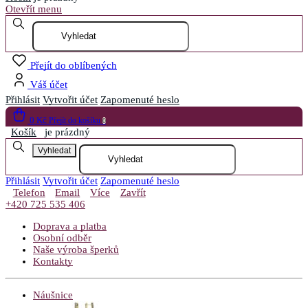
Otevřít menu
Přejít do oblíbených
Váš účet
Přihlásit
Vytvořit účet
Zapomenuté heslo
0 Kč
Přejít do košíku
0
Košík
je prázdný
Vyhledat
Přihlásit
Vytvořit účet
Zapomenuté heslo
Telefon
Email
Více
Zavřít
+420 725 535 406
Doprava a platba
Osobní odběr
Naše výroba šperků
Kontakty
Náušnice