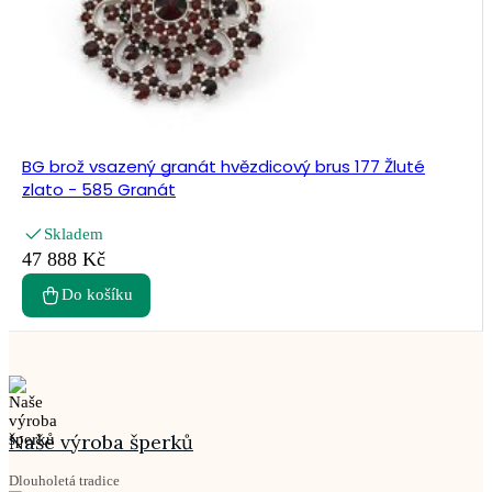
BG brož vsazený granát hvězdicový brus 177 Žluté
zlato - 585 Granát
Skladem
47 888 Kč
Do košíku
Naše výroba šperků
Dlouholetá tradice