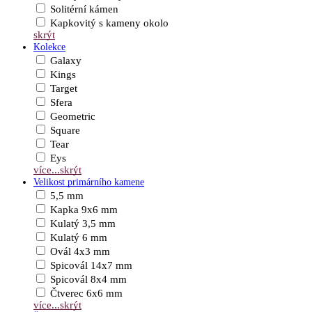
Solitérní kámen
Kapkovitý s kameny okolo
skrýt
Kolekce
Galaxy
Kings
Target
Sfera
Geometric
Square
Tear
Eys
více...
skrýt
Velikost primárního kamene
5,5 mm
Kapka 9x6 mm
Kulatý 3,5 mm
Kulatý 6 mm
Ovál 4x3 mm
Spicovál 14x7 mm
Spicovál 8x4 mm
Čtverec 6x6 mm
více...
skrýt