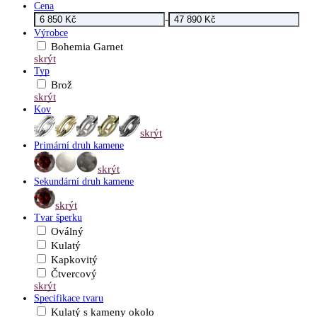
Cena
-
Výrobce
Bohemia Garnet
skrýt
Typ
Brož
skrýt
Kov
skrýt
Primární druh kamene
skrýt
Sekundární druh kamene
skrýt
Tvar šperku
Oválný
Kulatý
Kapkovitý
Čtvercový
skrýt
Specifikace tvaru
Kulatý s kameny okolo