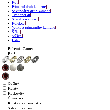
Kov
Primární druh kamene
Sekundární druh kamene
Tvar šperku
Specifikace tvaru
Kolekce
Velikost primárního kamene
Šířka
Výška
Další
Bohemia Garnet
Brož
Oválný
Kulatý
Kapkovitý
Čtvercový
Kulatý s kameny okolo
Solitérní kámen