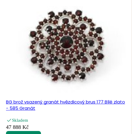
BG brož vsazený granát hvězdicový brus 177 Bílé zlato
- 585 Granát
Skladem
47 888 Kč