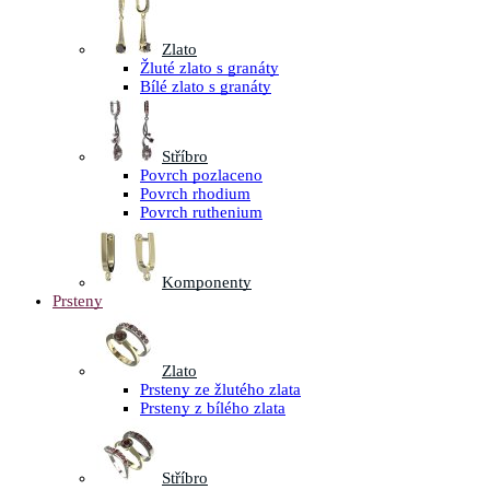
Zlato
Žluté zlato s granáty
Bílé zlato s granáty
Stříbro
Povrch pozlaceno
Povrch rhodium
Povrch ruthenium
Komponenty
Prsteny
Zlato
Prsteny ze žlutého zlata
Prsteny z bílého zlata
Stříbro