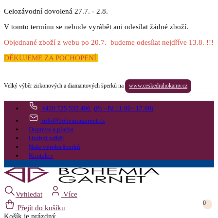
Celozávodní dovolená 27.7. - 2.8.
V tomto termínu se nebude vyrábět ani odesílat žádné zboží.
Objednané zboží z webu po 20.7. budeme odesílat nejdříve 13.8. !!!
DĚKUJEME ZA POCHOPENÍ
Velký výběr zirkonových a diamantových šperků na
www.ceskedrahokamy.cz
+420 725 535 406
(Po - Pá 11:00 - 17:00)
info@bohemiagarnet.cz
Doprava a platba
Osobní odběr
Naše výroba šperků
Kontakty
Vyhledat
Více
0
Přejít do košíku
Košík
je prázdný