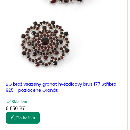
BG brož vsazený granát hvězdicový brus 177 Stříbro
925 - pozlacené Granát
Skladem
6 850 Kč
Do košíku