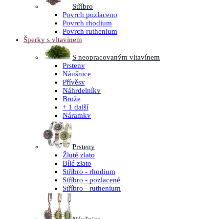
Stříbro
Povrch pozlaceno
Povrch rhodium
Povrch ruthenium
Šperky s vltavínem
S neopracovaným vltavínem
Prsteny
Náušnice
Přívěsy
Náhrdelníky
Brože
+ 1 další
Náramky
Prsteny
Žluté zlato
Bílé zlato
Stříbro - rhodium
Stříbro - pozlacené
Stříbro - ruthenium