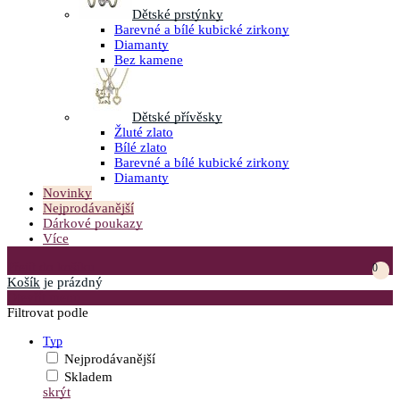
Dětské prstýnky
Barevné a bílé kubické zirkony
Diamanty
Bez kamene
Dětské přívěsky
Žluté zlato
Bílé zlato
Barevné a bílé kubické zirkony
Diamanty
Novinky
Nejprodávanější
Dárkové poukazy
Více
Přejít do košíku
0
Košík
je prázdný
Otevřít menu
Filtrovat podle
Typ
Nejprodávanější
Skladem
skrýt