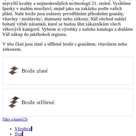
nejvyšší kvality a nejmodernějších technologií 21. století. Vyrábíme
šperky v malém množství, stejně jako na zakázku podle vašich
přání. Naše brože jsou osázeny prvotřídními přírodními granáty,
vltavíny / moldavity/, diamanty nebo zirkony. Náš obchod nabízí
bohatý výběr náramků, které se budou líbit zákazníkům všech
věkových kategorií. Vyberte si výrobky z našeho katalogu a dodáme
Váš nákup do jakéhokoli regionu.
V této části jsou zlaté a stříbrné brože s granátem, vltavínem nebo
zirkonem.
Brože zlaté
Brože stříbrné
Filtry a řazení (5)
Výrobce
Typ