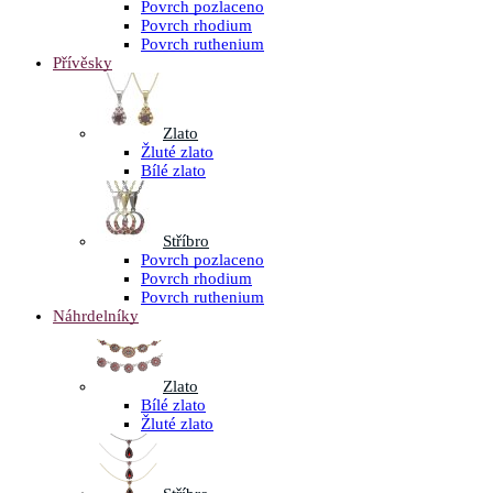
Povrch pozlaceno
Povrch rhodium
Povrch ruthenium
Přívěsky
Zlato
Žluté zlato
Bílé zlato
Stříbro
Povrch pozlaceno
Povrch rhodium
Povrch ruthenium
Náhrdelníky
Zlato
Bílé zlato
Žluté zlato