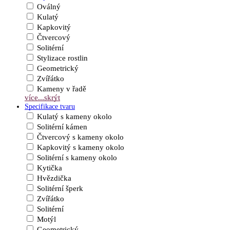
Oválný
Kulatý
Kapkovitý
Čtvercový
Solitérní
Stylizace rostlin
Geometrický
Zvířátko
Kameny v řadě
více...
skrýt
Specifikace tvaru
Kulatý s kameny okolo
Solitérní kámen
Čtvercový s kameny okolo
Kapkovitý s kameny okolo
Solitérní s kameny okolo
Kytička
Hvězdička
Solitérní šperk
Zvířátko
Solitérní
Motýl
Geometrický