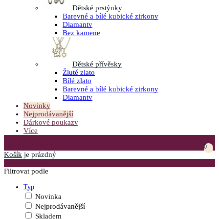
Dětské prstýnky
Barevné a bílé kubické zirkony
Diamanty
Bez kamene
Dětské přívěsky
Žluté zlato
Bílé zlato
Barevné a bílé kubické zirkony
Diamanty
Novinky
Nejprodávanější
Dárkové poukazy
Více
Přejít do košíku
0
Košík
je prázdný
Otevřít menu
Filtrovat podle
Typ
Novinka
Nejprodávanější
Skladem