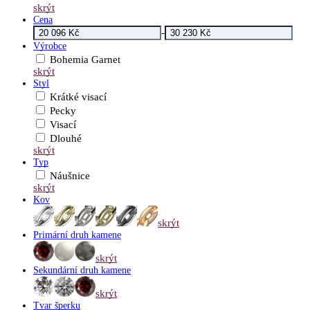
skrýt
Cena
-
Výrobce
Bohemia Garnet
skrýt
Styl
Krátké visací
Pecky
Visací
Dlouhé
skrýt
Typ
Náušnice
skrýt
Kov
skrýt
Primární druh kamene
skrýt
Sekundární druh kamene
skrýt
Tvar šperku