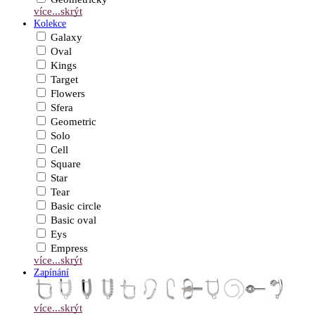
více...
skrýt
Kolekce
Galaxy
Oval
Kings
Target
Flowers
Sfera
Geometric
Solo
Cell
Square
Star
Tear
Basic circle
Basic oval
Eys
Empress
více...
skrýt
Zapínání
více...
skrýt