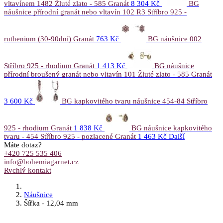
vltavínem 1482 Žluté zlato - 585 Granát
8 304 Kč
BG
náušnice přírodní granát nebo vltavín 102 R3 Stříbro 925 -
ruthenium (30-90dní) Granát
763 Kč
BG náušnice 002
Stříbro 925 - rhodium Granát
1 413 Kč
BG náušnice
přírodní broušený granát nebo vltavín 101 Žluté zlato - 585 Granát
3 600 Kč
BG kapkovitého tvaru náušnice 454-84 Stříbro
925 - rhodium Granát
1 838 Kč
BG náušnice kapkovitého
tvaru - 454 Stříbro 925 - pozlacené Granát
1 463 Kč
Další
Máte dotaz?
+420 725 535 406
info@bohemiagarnet.cz
Rychlý kontakt
Náušnice
Šířka - 12,04 mm