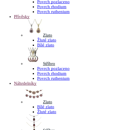
Povrch pozlaceno
Povrch rhodium
Povrch ruthenium
Přívěsky
Zlato
Žluté zlato
Bílé zlato
Stříbro
Povrch pozlaceno
Povrch rhodium
Povrch ruthenium
Náhrdelníky
Zlato
Bílé zlato
Žluté zlato