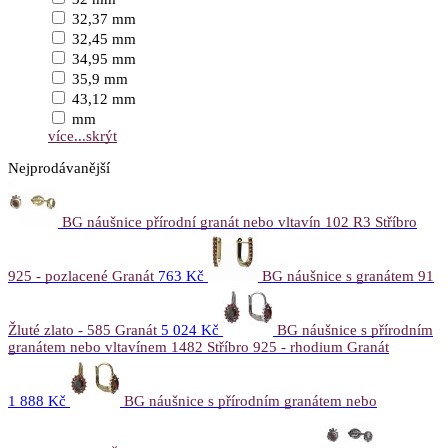
32,37 mm
32,45 mm
34,95 mm
35,9 mm
43,12 mm
mm
více...
skrýt
Nejprodávanější
BG náušnice přírodní granát nebo vltavín 102 R3 Stříbro
925 - pozlacené Granát
763 Kč
BG náušnice s granátem 91
Žluté zlato - 585 Granát
5 024 Kč
BG náušnice s přírodním
granátem nebo vltavínem 1482 Stříbro 925 - rhodium Granát
1 888 Kč
BG náušnice s přírodním granátem nebo