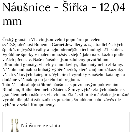
Náušnice - Šířka - 12,04
mm
Český granát a Vltavín jsou velmi populární po celém
světě.Společnost Bohemia Garnet Jewellery a. s.je tradicí českých
šperků, nejvyšší kvality a nejmodernějších technologií 21. století.
Vyrábíme šperky v malém množství, stejně jako na zakázku podle
vašich představ. Naše náušnice jsou zdobeny prvotřídními
přírodními granáty, vltavíny / moldavity/, diamanty nebo zirkony.
Náš obchod nabízí bohatý výběr šperků, které zaujnou zákazníky
všech věkových kategorií. Vyberte si výrobky z našeho katalogu a
dodáme váš nákup do jakéhokoli regionu.
Tato část obsahuje stříbrné náušnice s povrchovým pokovením -
Rhodiem, Rutheniem nebo Zlatem. Širový výběr zlatých náušnic s
granátem nebo nášnic s vltavínem. Zlaté, stříbrné máušnice je možné
vyrobit dle přání zákazníka s puzetou, šroubkem nabo závěs dle
výběru v sekci Komponenty.
Náušnice ze zlata