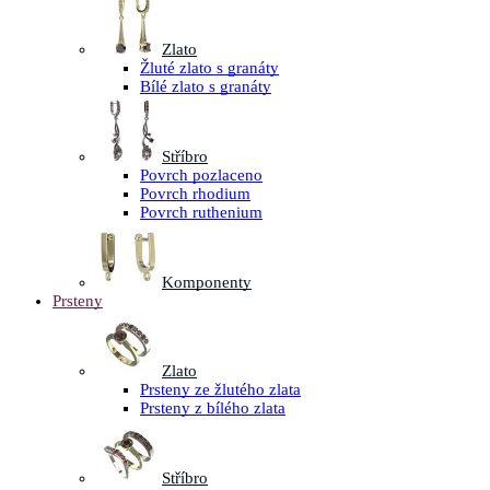
Zlato
Žluté zlato s granáty
Bílé zlato s granáty
Stříbro
Povrch pozlaceno
Povrch rhodium
Povrch ruthenium
Komponenty
Prsteny
Zlato
Prsteny ze žlutého zlata
Prsteny z bílého zlata
Stříbro