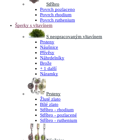
Stříbro
Povrch pozlaceno
Povrch rhodium
Povrch ruthenium
Šperky s vltavínem
S neopracovaným vltavínem
Prsteny
Náušnice
Přívěsy
Náhrdelníky
Brože
+ 1 další
Náramky
Prsteny
Žluté zlato
Bílé zlato
Stříbro - rhodium
Stříbro - pozlacené
Stříbro - ruthenium