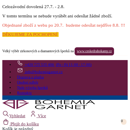
Celozávodní dovolená 27.7. - 2.8.
V tomto termínu se nebude vyrábět ani odesílat žádné zboží.
Objednané zboží z webu po 20.7. budeme odesílat nejdříve 8.8. !!!
DĚKUJEME ZA POCHOPENÍ
Velký výběr zirkonových a diamantových šperků na
www.ceskedrahokamy.cz
+420 725 535 406
(Po - Pá 11:00 - 17:00)
info@bohemiagarnet.cz
Doprava a platba
Osobní odběr
Naše výroba šperků
Kontakty
Vyhledat
Více
0
Přejít do košíku
Košík
je prázdný