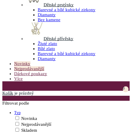
Dětské prstýnky
Barevné a bílé kubické zirkony
Diamanty
Bez kamene
Dětské přívěsky
Žluté zlato
Bílé zlato
Barevné a bílé kubické zirkony
Diamanty
Novinky
Nejprodávanější
Dárkové poukazy
Více
Přejít do košíku
0
Košík
je prázdný
Otevřít menu
Filtrovat podle
Typ
Novinka
Nejprodávanější
Skladem