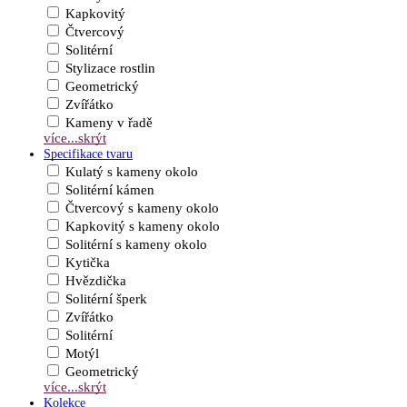
Kapkovitý
Čtvercový
Solitérní
Stylizace rostlin
Geometrický
Zvířátko
Kameny v řadě
více...
skrýt
Specifikace tvaru
Kulatý s kameny okolo
Solitérní kámen
Čtvercový s kameny okolo
Kapkovitý s kameny okolo
Solitérní s kameny okolo
Kytička
Hvězdička
Solitérní šperk
Zvířátko
Solitérní
Motýl
Geometrický
více...
skrýt
Kolekce