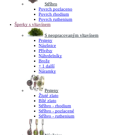
Stříbro
Povrch pozlaceno
Povrch rhodium
Povrch ruthenium
Šperky s vltavínem
S neopracovaným vltavínem
Prsteny
Náušnice
Přívěsy
Náhrdelníky
Brože
+ 1 další
Náramky
Prsteny
Žluté zlato
Bílé zlato
Stříbro - rhodium
Stříbro - pozlacené
Stříbro - ruthenium