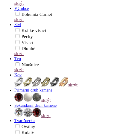
skrýt
Výrobce
Bohemia Garnet
skrýt
Styl
Krátké visací
Pecky
Visací
Dlouhé
skrýt
Typ
Náušnice
skrýt
Kov
skrýt
Primární druh kamene
skrýt
Sekundární druh kamene
skrýt
Tvar šperku
Oválný
Kulatý