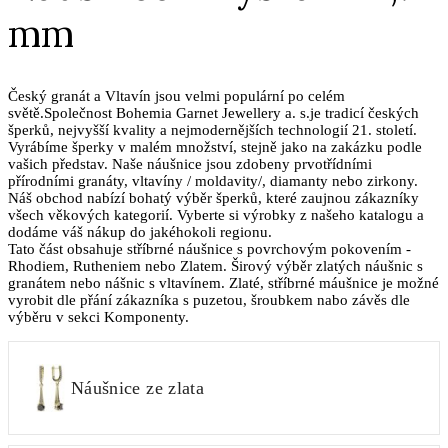
mm
Český granát a Vltavín jsou velmi populární po celém
světě.Společnost Bohemia Garnet Jewellery a. s.je tradicí českých
šperků, nejvyšší kvality a nejmodernějších technologií 21. století.
Vyrábíme šperky v malém množství, stejně jako na zakázku podle
vašich představ. Naše náušnice jsou zdobeny prvotřídními
přírodními granáty, vltavíny / moldavity/, diamanty nebo zirkony.
Náš obchod nabízí bohatý výběr šperků, které zaujnou zákazníky
všech věkových kategorií. Vyberte si výrobky z našeho katalogu a
dodáme váš nákup do jakéhokoli regionu.
Tato část obsahuje stříbrné náušnice s povrchovým pokovením -
Rhodiem, Rutheniem nebo Zlatem. Širový výběr zlatých náušnic s
granátem nebo nášnic s vltavínem. Zlaté, stříbrné máušnice je možné
vyrobit dle přání zákazníka s puzetou, šroubkem nabo závěs dle
výběru v sekci Komponenty.
Náušnice ze zlata