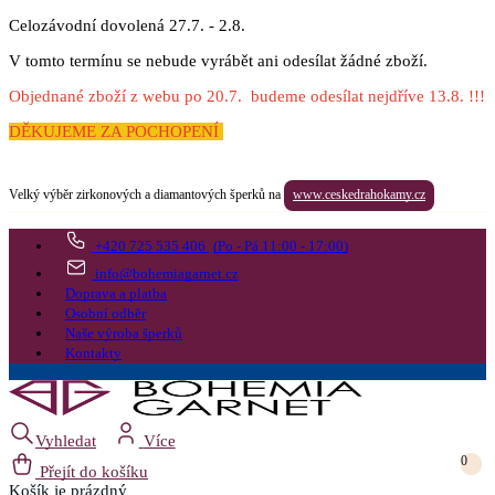
Celozávodní dovolená 27.7. - 2.8.
V tomto termínu se nebude vyrábět ani odesílat žádné zboží.
Objednané zboží z webu po 20.7. budeme odesílat nejdříve 13.8. !!!
DĚKUJEME ZA POCHOPENÍ
Velký výběr zirkonových a diamantových šperků na
www.ceskedrahokamy.cz
+420 725 535 406
(Po - Pá 11:00 - 17:00)
info@bohemiagarnet.cz
Doprava a platba
Osobní odběr
Naše výroba šperků
Kontakty
Vyhledat
Více
0
Přejít do košíku
Košík
je prázdný