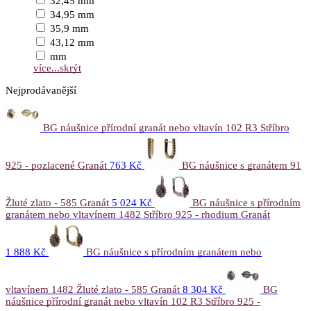
32,45 mm
34,95 mm
35,9 mm
43,12 mm
mm
více...
skrýt
Nejprodávanější
BG náušnice přírodní granát nebo vltavín 102 R3 Stříbro
925 - pozlacené Granát
763 Kč
BG náušnice s granátem 91
Žluté zlato - 585 Granát
5 024 Kč
BG náušnice s přírodním
granátem nebo vltavínem 1482 Stříbro 925 - rhodium Granát
1 888 Kč
BG náušnice s přírodním granátem nebo
vltavínem 1482 Žluté zlato - 585 Granát
8 304 Kč
BG
náušnice přírodní granát nebo vltavín 102 R3 Stříbro 925 -