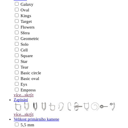
Galaxy
Oval
Kings
Target
Flowers
Sfera
Geometric
Solo
Cell
Square
Star
Tear
Basic circle
Basic oval
Eys
Empress
více...
skrýt
Zapínání
více...
skrýt
Velikost primárního kamene
5,5 mm