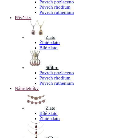
Povrch pozlaceno
Povrch rhodium
Povrch ruthenium
Přívěsky
Zlato
Žluté zlato
Bílé zlato
Stříbro
Povrch pozlaceno
Povrch rhodium
Povrch ruthenium
Náhrdelníky
Zlato
Bílé zlato
Žluté zlato