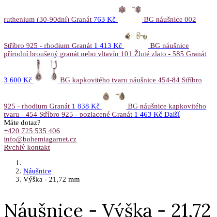
ruthenium (30-90dní) Granát
763 Kč
BG náušnice 002
Stříbro 925 - rhodium Granát
1 413 Kč
BG náušnice
přírodní broušený granát nebo vltavín 101 Žluté zlato - 585 Granát
3 600 Kč
BG kapkovitého tvaru náušnice 454-84 Stříbro
925 - rhodium Granát
1 838 Kč
BG náušnice kapkovitého
tvaru - 454 Stříbro 925 - pozlacené Granát
1 463 Kč
Další
Máte dotaz?
+420 725 535 406
info@bohemiagarnet.cz
Rychlý kontakt
Náušnice
Výška - 21,72 mm
Náušnice - Výška - 21,72