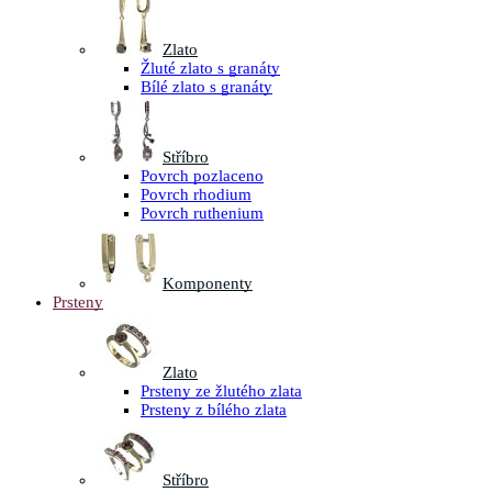
Zlato
Žluté zlato s granáty
Bílé zlato s granáty
Stříbro
Povrch pozlaceno
Povrch rhodium
Povrch ruthenium
Komponenty
Prsteny
Zlato
Prsteny ze žlutého zlata
Prsteny z bílého zlata
Stříbro