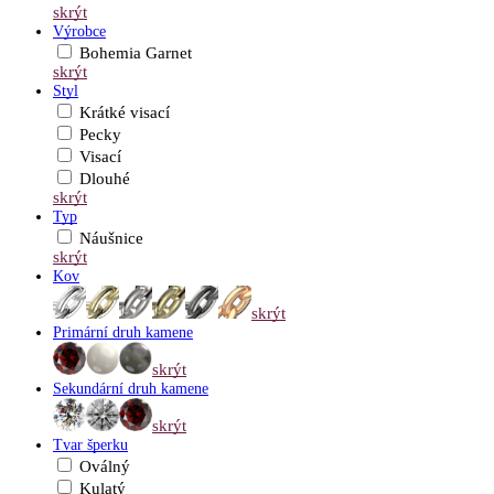
skrýt
Výrobce
Bohemia Garnet
skrýt
Styl
Krátké visací
Pecky
Visací
Dlouhé
skrýt
Typ
Náušnice
skrýt
Kov
skrýt
Primární druh kamene
skrýt
Sekundární druh kamene
skrýt
Tvar šperku
Oválný
Kulatý