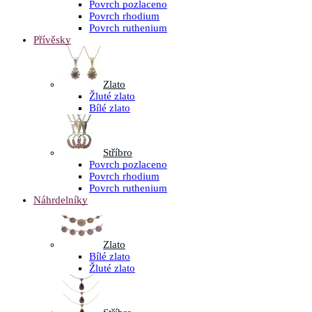
Povrch pozlaceno
Povrch rhodium
Povrch ruthenium
Přívěsky
Zlato
Žluté zlato
Bílé zlato
Stříbro
Povrch pozlaceno
Povrch rhodium
Povrch ruthenium
Náhrdelníky
Zlato
Bílé zlato
Žluté zlato