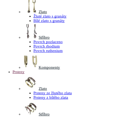
Zlato
Žluté zlato s granáty
Bílé zlato s granáty
Stříbro
Povrch pozlaceno
Povrch rhodium
Povrch ruthenium
Komponenty
Prsteny
Zlato
Prsteny ze žlutého zlata
Prsteny z bílého zlata
Stříbro