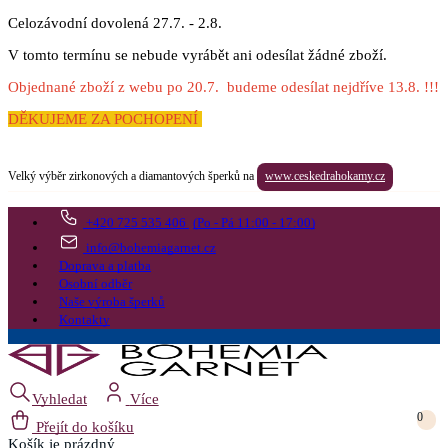
Celozávodní dovolená 27.7. - 2.8.
V tomto termínu se nebude vyrábět ani odesílat žádné zboží.
Objednané zboží z webu po 20.7. budeme odesílat nejdříve 13.8. !!!
DĚKUJEME ZA POCHOPENÍ
Velký výběr zirkonových a diamantových šperků na
www.ceskedrahokamy.cz
+420 725 535 406
(Po - Pá 11:00 - 17:00)
info@bohemiagarnet.cz
Doprava a platba
Osobní odběr
Naše výroba šperků
Kontakty
Vyhledat
Více
0
Přejít do košíku
Košík
je prázdný