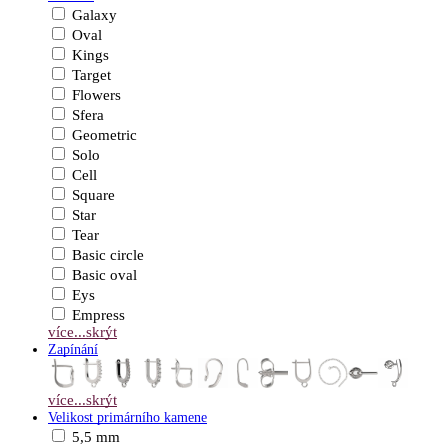
Galaxy
Oval
Kings
Target
Flowers
Sfera
Geometric
Solo
Cell
Square
Star
Tear
Basic circle
Basic oval
Eys
Empress
více...
skrýt
Zapínání
více...
skrýt
Velikost primárního kamene
5,5 mm