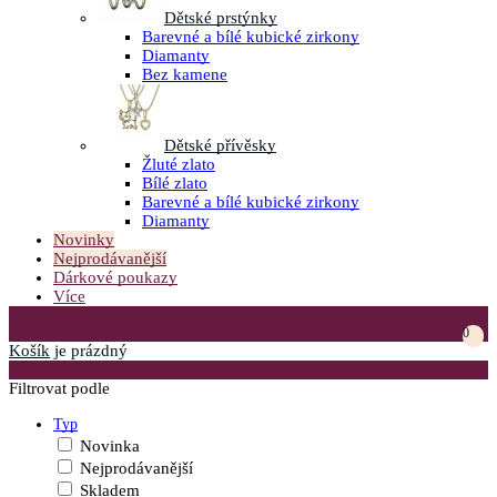
Dětské prstýnky
Barevné a bílé kubické zirkony
Diamanty
Bez kamene
Dětské přívěsky
Žluté zlato
Bílé zlato
Barevné a bílé kubické zirkony
Diamanty
Novinky
Nejprodávanější
Dárkové poukazy
Více
Přejít do košíku
0
Košík
je prázdný
Otevřít menu
Filtrovat podle
Typ
Novinka
Nejprodávanější
Skladem