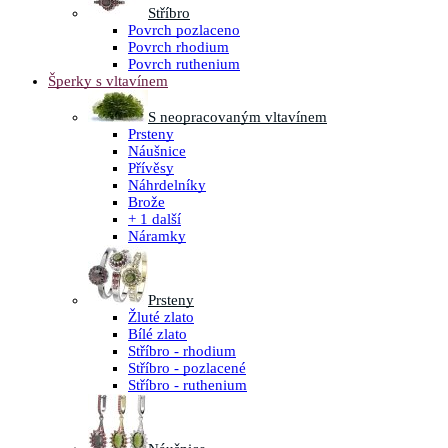
Stříbro
Povrch pozlaceno
Povrch rhodium
Povrch ruthenium
Šperky s vltavínem
S neopracovaným vltavínem
Prsteny
Náušnice
Přívěsy
Náhrdelníky
Brože
+ 1 další
Náramky
Prsteny
Žluté zlato
Bílé zlato
Stříbro - rhodium
Stříbro - pozlacené
Stříbro - ruthenium