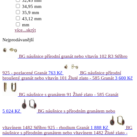
32,45 mm
34,95 mm
35,9 mm
43,12 mm
mm
více...
skrýt
Nejprodávanější
BG náušnice přírodní granát nebo vltavín 102 R3 Stříbro
925 - pozlacené Granát
763 Kč
BG náušnice přírodní
broušený granát nebo vltavín 101 Žluté zlato - 585 Granát
3 600 Kč
BG náušnice s granátem 91 Žluté zlato - 585 Granát
5 024 Kč
BG náušnice s přírodním granátem nebo
vltavínem 1482 Stříbro 925 - rhodium Granát
1 888 Kč
BG
náušnice s přírodním granátem nebo vltavínem 1482 Žluté zlato -