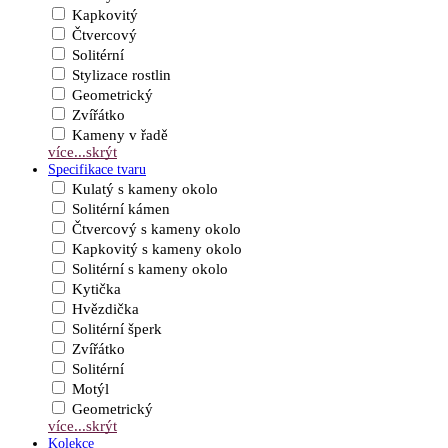
Kapkovitý
Čtvercový
Solitérní
Stylizace rostlin
Geometrický
Zvířátko
Kameny v řadě
více...
skrýt
Specifikace tvaru
Kulatý s kameny okolo
Solitérní kámen
Čtvercový s kameny okolo
Kapkovitý s kameny okolo
Solitérní s kameny okolo
Kytička
Hvězdička
Solitérní šperk
Zvířátko
Solitérní
Motýl
Geometrický
více...
skrýt
Kolekce