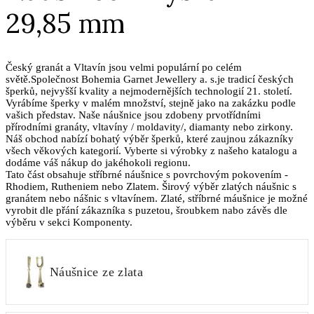
29,85 mm
Český granát a Vltavín jsou velmi populární po celém
světě.Společnost Bohemia Garnet Jewellery a. s.je tradicí českých
šperků, nejvyšší kvality a nejmodernějších technologií 21. století.
Vyrábíme šperky v malém množství, stejně jako na zakázku podle
vašich představ. Naše náušnice jsou zdobeny prvotřídními
přírodními granáty, vltavíny / moldavity/, diamanty nebo zirkony.
Náš obchod nabízí bohatý výběr šperků, které zaujnou zákazníky
všech věkových kategorií. Vyberte si výrobky z našeho katalogu a
dodáme váš nákup do jakéhokoli regionu.
Tato část obsahuje stříbrné náušnice s povrchovým pokovením -
Rhodiem, Rutheniem nebo Zlatem. Širový výběr zlatých náušnic s
granátem nebo nášnic s vltavínem. Zlaté, stříbrné máušnice je možné
vyrobit dle přání zákazníka s puzetou, šroubkem nabo závěs dle
výběru v sekci Komponenty.
Náušnice ze zlata