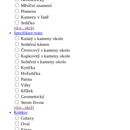
Měsíční znamení
Písmeno
Kameny v řadě
Srdíčko
více...
skrýt
Specifikace tvaru
Kulatý s kameny okolo
Solitérní kámen
Čtvercový s kameny okolo
Kapkovitý s kameny okolo
Solitérní s kameny okolo
Kytička
Hvězdička
Panna
Váhy
Křížek
Geometrický
Strom života
více...
skrýt
Kolekce
Galaxy
Oval
Kings