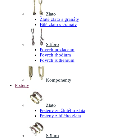
Zlato
Žluté zlato s granáty
Bílé zlato s granáty
Stříbro
Povrch pozlaceno
Povrch rhodium
Povrch ruthenium
Komponenty
Prsteny
Zlato
Prsteny ze žlutého zlata
Prsteny z bílého zlata
Stříbro