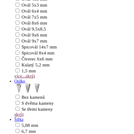
Ovál 5x3 mm
Ovál 6x4 mm
Ovál 7x5 mm
Ovál 8x6 mm
Ovál 9,5x8,5
Ovál 9x6 mm
Ovál 9x7 mm
Spicovál 14x7 mm
Spicovál 8x4 mm
Čtverec 6x6 mm
Kulatý 5,2 mm
1,5 mm
více...
skrýt
Ouško
Bez kamenů
S dvěma kameny
Se třemi kameny
skrýt
Šířka
5,08 mm
6,7 mm