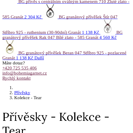
BG přívěs s centrálním oválným kamenem 710 Žluté zlato -
585 Granát
2 304 Kč
BG granátový přívěšek Štír 047
Stříbro 925 - ruthenium (30-90dní) Granát
1 138 Kč
BG
granátový přívěšek Rak 047 Bílé zlato - 585 Granát
4 560 Kč
BG granátový přívěšek Beran 047 Stříbro 925 - pozlacené
Granát
1 138 Kč
Další
Máte dotaz?
+420 725 535 406
info@bohemiagarnet.cz
Rychlý kontakt
Přívěsky
Kolekce - Tear
Přívěsky - Kolekce -
Tear