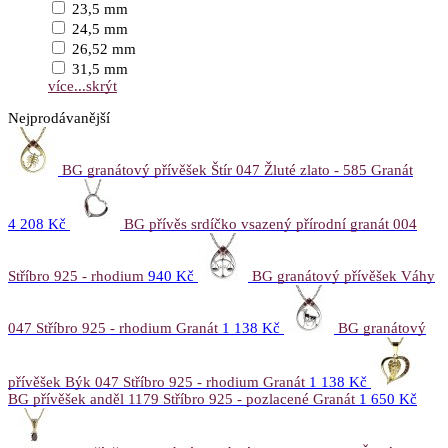
23,5 mm
24,5 mm
26,52 mm
31,5 mm
více...
skrýt
Nejprodávanější
BG granátový přívěšek Štír 047 Žluté zlato - 585 Granát
4 208 Kč
BG přívěs srdíčko vsazený přírodní granát 004
Stříbro 925 - rhodium
940 Kč
BG granátový přívěšek Váhy
047 Stříbro 925 - rhodium Granát
1 138 Kč
BG granátový
přívěšek Býk 047 Stříbro 925 - rhodium Granát
1 138 Kč
BG přívěšek anděl 1179 Stříbro 925 - pozlacené Granát
1 650 Kč