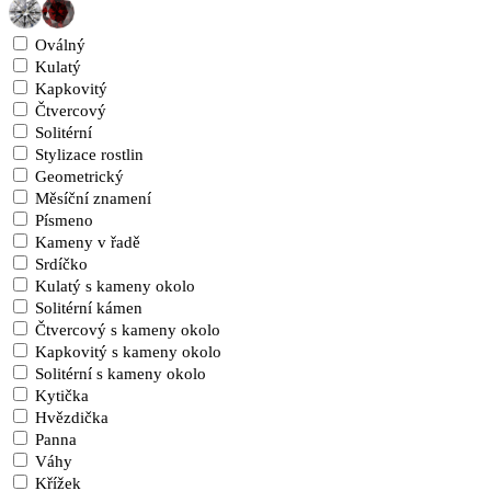
Oválný
Kulatý
Kapkovitý
Čtvercový
Solitérní
Stylizace rostlin
Geometrický
Měsíční znamení
Písmeno
Kameny v řadě
Srdíčko
Kulatý s kameny okolo
Solitérní kámen
Čtvercový s kameny okolo
Kapkovitý s kameny okolo
Solitérní s kameny okolo
Kytička
Hvězdička
Panna
Váhy
Křížek