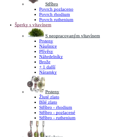
Stříbro
Povrch pozlaceno
Povrch rhodium
Povrch ruthenium
Šperky s vltavínem
S neopracovaným vltavínem
Prsteny
Náušnice
Přívěsy
Náhrdelníky
Brože
+ 1 další
Náramky
Prsteny
Žluté zlato
Bílé zlato
Stříbro - rhodium
Stříbro - pozlacené
Stříbro - ruthenium