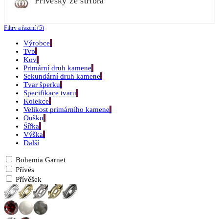
Přívěsky ze stříbra
Filtry a řazení (5)
Výrobce
Typ
Kov
Primární druh kamene
Sekundární druh kamene
Tvar šperku
Specifikace tvaru
Kolekce
Velikost primárního kamene
Ouško
Šířka
Výška
Další
Bohemia Garnet
Přívěs
Přívěšek