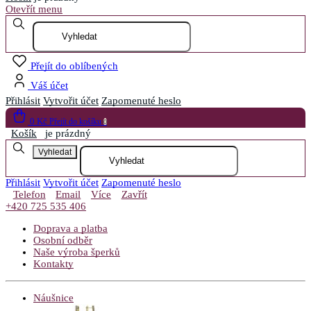
Otevřít menu
Přejít do oblíbených
Váš účet
Přihlásit
Vytvořit účet
Zapomenuté heslo
0 Kč
Přejít do košíku
0
Košík
je prázdný
Vyhledat
Přihlásit
Vytvořit účet
Zapomenuté heslo
Telefon
Email
Více
Zavřít
+420 725 535 406
Doprava a platba
Osobní odběr
Naše výroba šperků
Kontakty
Náušnice