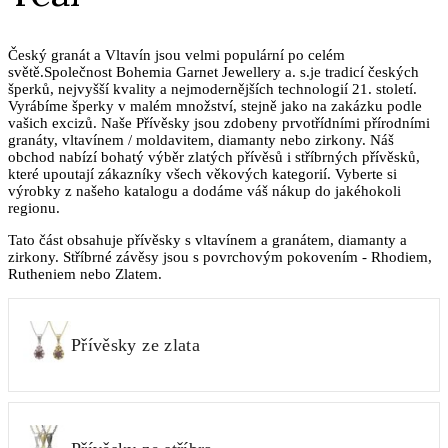
Český granát a Vltavín jsou velmi populární po celém
světě.Společnost Bohemia Garnet Jewellery a. s.je tradicí českých
šperků, nejvyšší kvality a nejmodernějších technologií 21. století.
Vyrábíme šperky v malém množství, stejně jako na zakázku podle
vašich excizů. Naše Přívěsky jsou zdobeny prvotřídními přírodními
granáty, vltavínem / moldavitem, diamanty nebo zirkony. Náš
obchod nabízí bohatý výběr zlatých přívěsů i stříbrných přívěsků,
které upoutají zákazníky všech věkových kategorií. Vyberte si
výrobky z našeho katalogu a dodáme váš nákup do jakéhokoli
regionu.
Tato část obsahuje přívěsky s vltavínem a granátem, diamanty a
zirkony. Stříbrné závěsy jsou s povrchovým pokovením - Rhodiem,
Rutheniem nebo Zlatem.
Přívěsky ze zlata