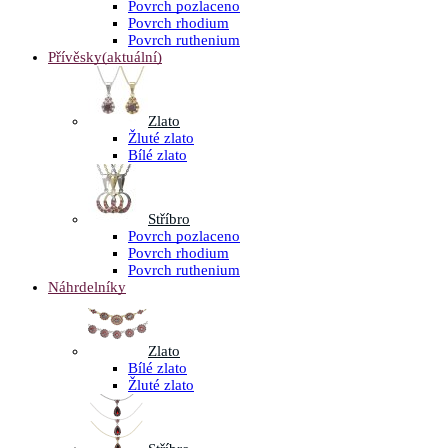
Povrch pozlaceno
Povrch rhodium
Povrch ruthenium
Přívěsky
(aktuální)
Zlato
Žluté zlato
Bílé zlato
Stříbro
Povrch pozlaceno
Povrch rhodium
Povrch ruthenium
Náhrdelníky
Zlato
Bílé zlato
Žluté zlato