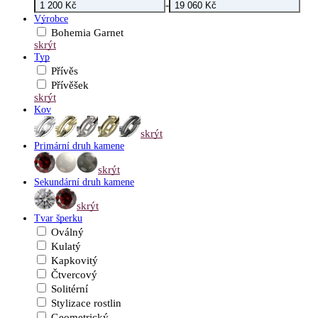
-
Výrobce
Bohemia Garnet
skrýt
Typ
Přívěs
Přívěšek
skrýt
Kov
skrýt
Primární druh kamene
skrýt
Sekundární druh kamene
skrýt
Tvar šperku
Oválný
Kulatý
Kapkovitý
Čtvercový
Solitérní
Stylizace rostlin
Geometrický