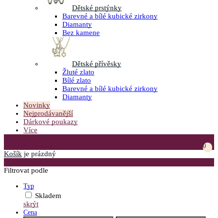
Dětské prstýnky
Barevné a bílé kubické zirkony
Diamanty
Bez kamene
Dětské přívěsky
Žluté zlato
Bílé zlato
Barevné a bílé kubické zirkony
Diamanty
Novinky
Nejprodávanější
Dárkové poukazy
Více
Přejít do košíku
0
Košík
je prázdný
Otevřít menu
Filtrovat podle
Typ
Skladem
skrýt
Cena