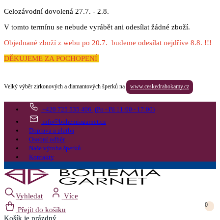
Celozávodní dovolená 27.7. - 2.8.
V tomto termínu se nebude vyrábět ani odesílat žádné zboží.
Objednané zboží z webu po 20.7. budeme odesílat nejdříve 8.8. !!!
DĚKUJEME ZA POCHOPENÍ
Velký výběr zirkonových a diamantových šperků na
www.ceskedrahokamy.cz
+420 725 535 406
(Po - Pá 11:00 - 17:00)
info@bohemiagarnet.cz
Doprava a platba
Osobní odběr
Naše výroba šperků
Kontakty
Vyhledat
Více
0
Přejít do košíku
Košík
je prázdný