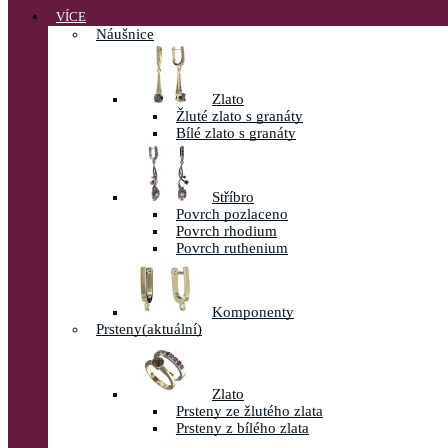
VÍCE
Náušnice
Zlato
Žluté zlato s granáty
Bílé zlato s granáty
Stříbro
Povrch pozlaceno
Povrch rhodium
Povrch ruthenium
Komponenty
Prsteny
(aktuální)
Zlato
Prsteny ze žlutého zlata
Prsteny z bílého zlata