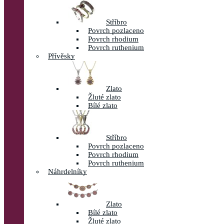
Stříbro
Povrch pozlaceno
Povrch rhodium
Povrch ruthenium
Přívěsky
Zlato
Žluté zlato
Bílé zlato
Stříbro
Povrch pozlaceno
Povrch rhodium
Povrch ruthenium
Náhrdelníky
Zlato
Bílé zlato
Žluté zlato