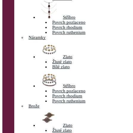
Stříbro
Povrch pozlaceno
Povrch rhodium
Povrch ruthenium
Náramky
Zlato
Žluté zlato
Bílé zlato
Stříbro
Povrch pozlaceno
Povrch rhodium
Povrch ruthenium
Brože
Zlato
Žluté zlato