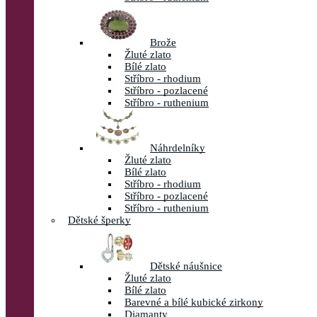
Brože
Žluté zlato
Bílé zlato
Stříbro - rhodium
Stříbro - pozlacené
Stříbro - ruthenium
Náhrdelníky
Žluté zlato
Bílé zlato
Stříbro - rhodium
Stříbro - pozlacené
Stříbro - ruthenium
Dětské šperky
Dětské náušnice
Žluté zlato
Bílé zlato
Barevné a bílé kubické zirkony
Diamanty