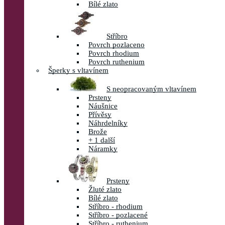
Bílé zlato
Stříbro
Povrch pozlaceno
Povrch rhodium
Povrch ruthenium
Šperky s vltavínem
S neopracovaným vltavínem
Prsteny
Náušnice
Přívěsy
Náhrdelníky
Brože
+ 1 další
Náramky
Prsteny
Žluté zlato
Bílé zlato
Stříbro - rhodium
Stříbro - pozlacené
Stříbro - ruthenium