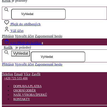
Košík
je prázdný
Otevřít menu
Přejít do oblíbených
Váš účet
Přihlásit
Vytvořit účet
Zapomenuté heslo
Přejít do košíku
0 Kč
0
Košík
je prázdný
Vyhledat
Přihlásit
Vytvořit účet
Zapomenuté heslo
Telefon
Email
Více
Zavřít
+420 725 535 406
DOPRAVA A PLATBA
OSOBNÍ ODBĚR
NAŠE VÝROBA ŠPERKŮ
KONTAKTY