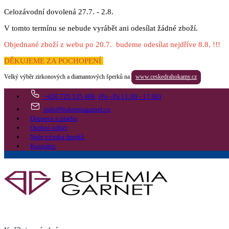
Celozávodní dovolená 27.7. - 2.8.
V tomto termínu se nebude vyrábět ani odesílat žádné zboží.
Objednané zboží z webu po 20.7. budeme odesílat nejdříve 8.8. !!!
DĚKUJEME ZA POCHOPENÍ
Velký výběr zirkonových a diamantových šperků na
www.ceskedrahokamy.cz
+420 725 535 406
(Po - Pá 11:00 - 17:00)
info@bohemiagarnet.cz
Doprava a platba
Osobní odběr
Naše výroba šperků
Kontakty
Vyhledat
Více
Přejít do košíku