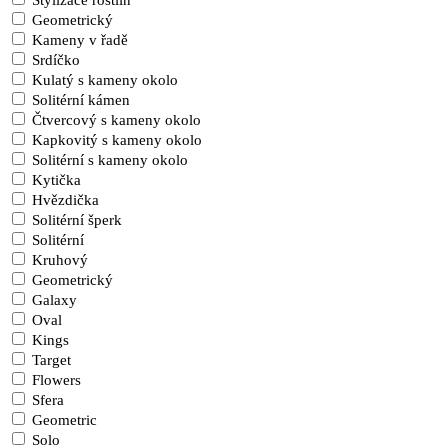
Stylizace rostlin
Geometrický
Kameny v řadě
Srdíčko
Kulatý s kameny okolo
Solitérní kámen
Čtvercový s kameny okolo
Kapkovitý s kameny okolo
Solitérní s kameny okolo
Kytička
Hvězdička
Solitérní šperk
Solitérní
Kruhový
Geometrický
Galaxy
Oval
Kings
Target
Flowers
Sfera
Geometric
Solo