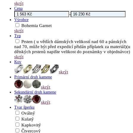
skrýt
Cena
-
Výrobce
Bohemia Garnet
skrýt
Typ
Prsten ( u větších dámských velikostí nad 60 a pánských
nad 70, může být před expedicí přidán příplatek za materiál)(u
dětských prstenů napište velikost do poznámky v objednávce)
skrýt
Kov
skrýt
Primární druh kamene
skrýt
Sekundární druh kamene
skrýt
Tvar šperku
Oválný
Kulatý
Kapkovitý
Čtvercový