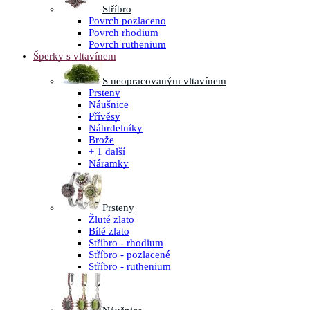
Stříbro
Povrch pozlaceno
Povrch rhodium
Povrch ruthenium
Šperky s vltavínem
S neopracovaným vltavínem
Prsteny
Náušnice
Přívěsy
Náhrdelníky
Brože
+ 1 další
Náramky
Prsteny
Žluté zlato
Bílé zlato
Stříbro - rhodium
Stříbro - pozlacené
Stříbro - ruthenium