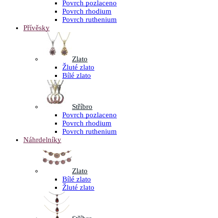
Povrch pozlaceno
Povrch rhodium
Povrch ruthenium
Přívěsky
Zlato
Žluté zlato
Bílé zlato
Stříbro
Povrch pozlaceno
Povrch rhodium
Povrch ruthenium
Náhrdelníky
Zlato
Bílé zlato
Žluté zlato