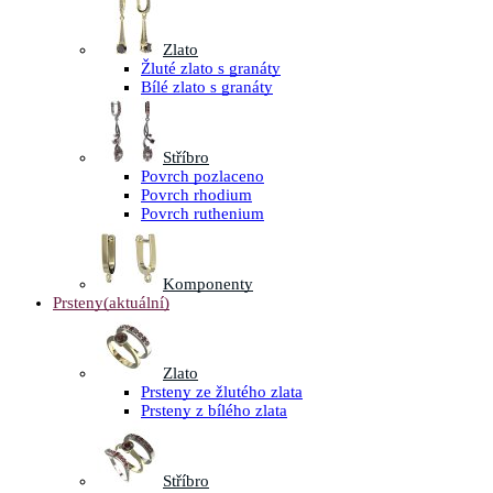
Zlato
Žluté zlato s granáty
Bílé zlato s granáty
Stříbro
Povrch pozlaceno
Povrch rhodium
Povrch ruthenium
Komponenty
Prsteny
(aktuální)
Zlato
Prsteny ze žlutého zlata
Prsteny z bílého zlata
Stříbro