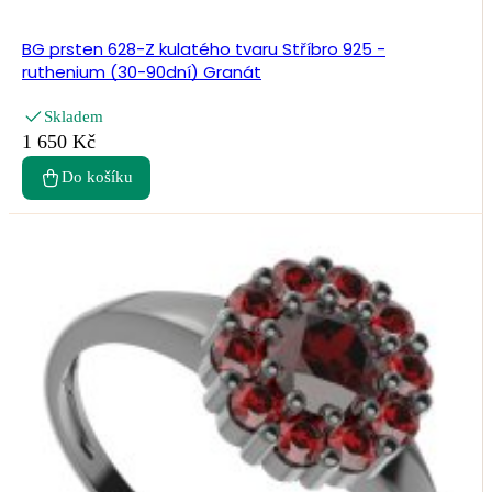
BG prsten 628-Z kulatého tvaru Stříbro 925 -
ruthenium (30-90dní) Granát
Skladem
1 650 Kč
Do košíku