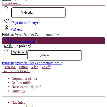
Otevřít menu
Přejít do oblíbených
Váš účet
Přihlásit
Vytvořit účet
Zapomenuté heslo
0 Kč
Přejít do košíku
0
Košík
je prázdný
Vyhledat
Přihlásit
Vytvořit účet
Zapomenuté heslo
Telefon
Email
Více
Zavřít
+420 725 535 406
Doprava a platba
Osobní odběr
Naše výroba šperků
Kontakty
Náušnice