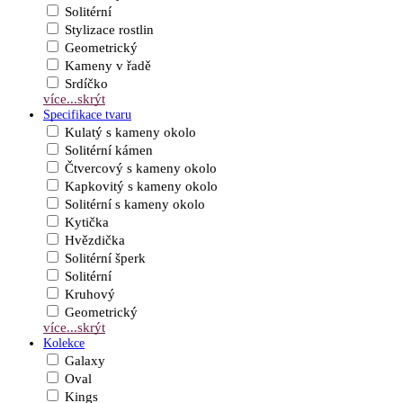
Solitérní
Stylizace rostlin
Geometrický
Kameny v řadě
Srdíčko
více...
skrýt
Specifikace tvaru
Kulatý s kameny okolo
Solitérní kámen
Čtvercový s kameny okolo
Kapkovitý s kameny okolo
Solitérní s kameny okolo
Kytička
Hvězdička
Solitérní šperk
Solitérní
Kruhový
Geometrický
více...
skrýt
Kolekce
Galaxy
Oval
Kings