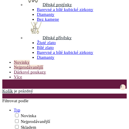
Dětské prstýnky
Barevné a bílé kubické zirkony
Diamanty
Bez kamene
Dětské přívěsky
Žluté zlato
Bílé zlato
Barevné a bílé kubické zirkony
Diamanty
Novinky
Nejprodávanější
Dárkové poukazy
Více
Přejít do košíku
0
Košík
je prázdný
Otevřít menu
Filtrovat podle
Typ
Novinka
Nejprodávanější
Skladem