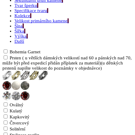
Sekundární druh kamene
Tvar šperku
Specifikace tvaru
Kolekce
Velikost primárního kamene
Šína
Šířka
Výška
Další
Bohemia Garnet
Prsten ( u větších dámských velikostí nad 60 a pánských nad 70,
může být před expedicí přidán příplatek za materiál)(u dětských
prstenů napište velikost do poznámky v objednávce)
Oválný
Kulatý
Kapkovitý
Čtvercový
Solitérní