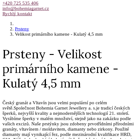
+420 725 535 406
info@bohemiagarnet.cz
Rychlý kontakt
Prsteny
Velikost primárního kamene - Kulatý 4,5 mm
Prsteny - Velikost
primárního kamene -
Kulatý 4,5 mm
Český granát a Vltavín jsou velmi populární po celém
světě.Společnost Bohemia Garnet Jewellery a. s.je tradicí českých
šperků, nejvyšší kvality a nejmodernějších technologií 21. století.
Vyrábíme šperky v malém množství, stejně jako na zakázku podle
vašich excizů. Naše prstýnky jsou zdobeny prvotřídními přírodními
granáty, vltavínem / moldavitem, diamanty nebo zirkony. Použité
diamanty mají vynikající řez, podle mezinárodní kvalifikace HRD,