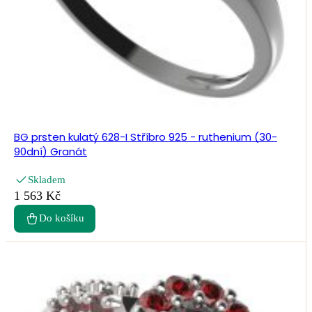
BG prsten kulatý 628-I Stříbro 925 - ruthenium (30-
90dní) Granát
Skladem
1 563 Kč
Do košíku