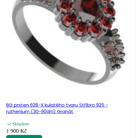
BG prsten 628-X kulatého tvaru Stříbro 925 -
ruthenium (30-90dní) Granát
Skladem
1 900 Kč