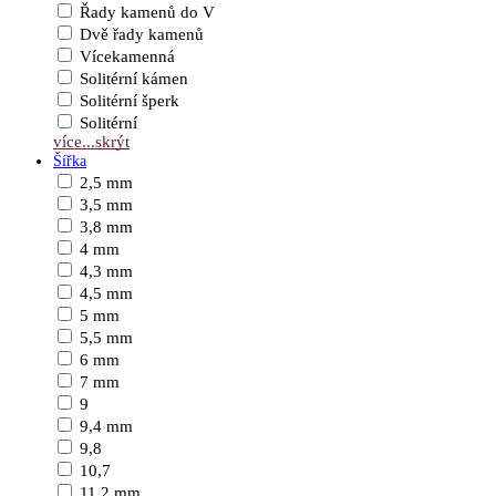
Řady kamenů do V
Dvě řady kamenů
Vícekamenná
Solitérní kámen
Solitérní šperk
Solitérní
více...
skrýt
Šířka
2,5 mm
3,5 mm
3,8 mm
4 mm
4,3 mm
4,5 mm
5 mm
5,5 mm
6 mm
7 mm
9
9,4 mm
9,8
10,7
11,2 mm