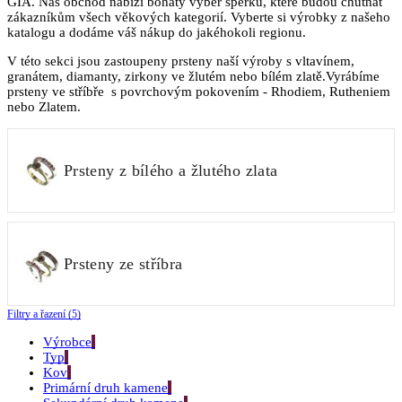
GIA. Náš obchod nabízí bohatý výběr šperků, které budou chutnat
zákazníkům všech věkových kategorií. Vyberte si výrobky z našeho
katalogu a dodáme váš nákup do jakéhokoli regionu.
V této sekci jsou zastoupeny prsteny naší výroby s vltavínem,
granátem, diamanty, zirkony ve žlutém nebo bílém zlatě.Vyrábíme
prsteny ve stříbře s povrchovým pokovením - Rhodiem, Rutheniem
nebo Zlatem.
Prsteny z bílého a žlutého zlata
Prsteny ze stříbra
Filtry a řazení (5)
Výrobce
Typ
Kov
Primární druh kamene