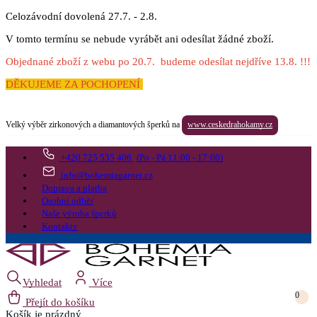
Celozávodní dovolená 27.7. - 2.8.
V tomto termínu se nebude vyrábět ani odesílat žádné zboží.
Objednané zboží z webu po 20.7. budeme odesílat nejdříve 13.8. !!!
DĚKUJEME ZA POCHOPENÍ
Velký výběr zirkonových a diamantových šperků na
www.ceskedrahokamy.cz
+420 725 535 406
(Po - Pá 11:00 - 17:00)
info@bohemiagarnet.cz
Doprava a platba
Osobní odběr
Naše výroba šperků
Kontakty
Vyhledat
Více
0
Přejít do košíku
Košík
je prázdný