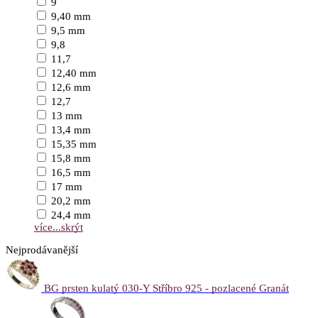
9
9,40 mm
9,5 mm
9,8
11,7
12,40 mm
12,6 mm
12,7
13 mm
13,4 mm
15,35 mm
15,8 mm
16,5 mm
17 mm
20,2 mm
24,4 mm
více...
skrýt
Nejprodávanější
BG prsten kulatý 030-Y Stříbro 925 - pozlacené Granát