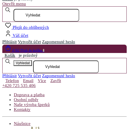
Otevřít menu
Přejít do oblíbených
Váš účet
Přihlásit
Vytvořit účet
Zapomenuté heslo
0 Kč
Přejít do košíku
0
Košík
je prázdný
Vyhledat
Přihlásit
Vytvořit účet
Zapomenuté heslo
Telefon
Email
Více
Zavřít
+420 725 535 406
Doprava a platba
Osobní odběr
Naše výroba šperků
Kontakty
Náušnice