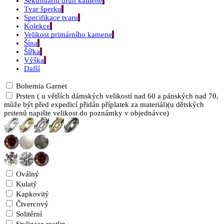
Sekundární druh kamene
Tvar šperku
Specifikace tvaru
Kolekce
Velikost primárního kamene
Šína
Šířka
Výška
Další
Bohemia Garnet
Prsten ( u větších dámských velikostí nad 60 a pánských nad 70,
může být před expedicí přidán příplatek za materiál)(u dětských
prstenů napište velikost do poznámky v objednávce)
Oválný
Kulatý
Kapkovitý
Čtvercový
Solitérní