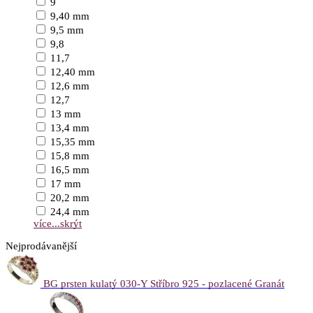
9
9,40 mm
9,5 mm
9,8
11,7
12,40 mm
12,6 mm
12,7
13 mm
13,4 mm
15,35 mm
15,8 mm
16,5 mm
17 mm
20,2 mm
24,4 mm
více...
skrýt
Nejprodávanější
BG prsten kulatý 030-Y Stříbro 925 - pozlacené Granát