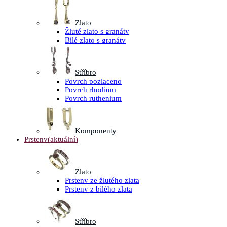
Zlato
Žluté zlato s granáty
Bílé zlato s granáty
Stříbro
Povrch pozlaceno
Povrch rhodium
Povrch ruthenium
Komponenty
Prsteny
(aktuální)
Zlato
Prsteny ze žlutého zlata
Prsteny z bílého zlata
Stříbro