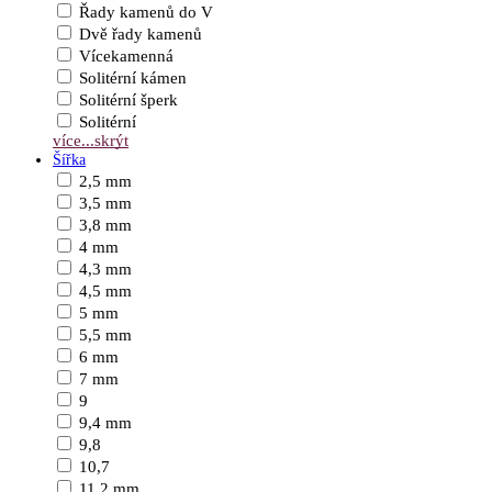
Řady kamenů do V
Dvě řady kamenů
Vícekamenná
Solitérní kámen
Solitérní šperk
Solitérní
více...
skrýt
Šířka
2,5 mm
3,5 mm
3,8 mm
4 mm
4,3 mm
4,5 mm
5 mm
5,5 mm
6 mm
7 mm
9
9,4 mm
9,8
10,7
11,2 mm