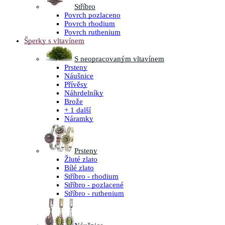
Stříbro
Povrch pozlaceno
Povrch rhodium
Povrch ruthenium
Šperky s vltavínem
S neopracovaným vltavínem
Prsteny
Náušnice
Přívěsy
Náhrdelníky
Brože
+ 1 další
Náramky
Prsteny
Žluté zlato
Bílé zlato
Stříbro - rhodium
Stříbro - pozlacené
Stříbro - ruthenium