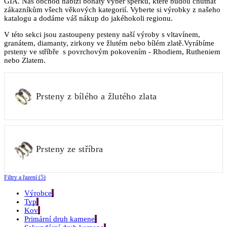
GIA. Náš obchod nabízí bohatý výběr šperků, které budou chutnat
zákazníkům všech věkových kategorií. Vyberte si výrobky z našeho
katalogu a dodáme váš nákup do jakéhokoli regionu.
V této sekci jsou zastoupeny prsteny naší výroby s vltavínem,
granátem, diamanty, zirkony ve žlutém nebo bílém zlatě.Vyrábíme
prsteny ve stříbře s povrchovým pokovením - Rhodiem, Rutheniem
nebo Zlatem.
Prsteny z bílého a žlutého zlata
Prsteny ze stříbra
Filtry a řazení (5)
Výrobce
Typ
Kov
Primární druh kamene