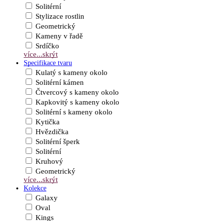
Solitérní
Stylizace rostlin
Geometrický
Kameny v řadě
Srdíčko
více...
skrýt
Specifikace tvaru
Kulatý s kameny okolo
Solitérní kámen
Čtvercový s kameny okolo
Kapkovitý s kameny okolo
Solitérní s kameny okolo
Kytička
Hvězdička
Solitérní šperk
Solitérní
Kruhový
Geometrický
více...
skrýt
Kolekce
Galaxy
Oval
Kings