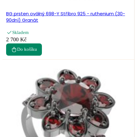
BG prsten oválný 698-Y Stříbro 925 - ruthenium (30-
90dní) Granát
Skladem
2 700 Kč
Do košíku