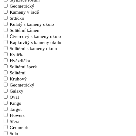
Stylizace rostlin
Geometrický
Kameny v řadě
Srdíčko
Kulatý s kameny okolo
Solitérní kámen
Čtvercový s kameny okolo
Kapkovitý s kameny okolo
Solitérní s kameny okolo
Kytička
Hvězdička
Solitérní šperk
Solitérní
Kruhový
Geometrický
Galaxy
Oval
Kings
Target
Flowers
Sfera
Geometric
Solo