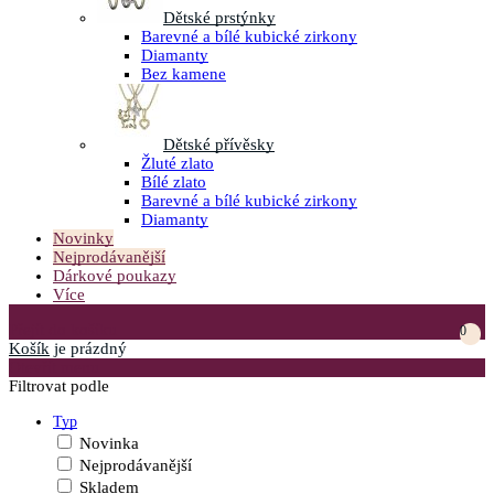
Dětské prstýnky
Barevné a bílé kubické zirkony
Diamanty
Bez kamene
Dětské přívěsky
Žluté zlato
Bílé zlato
Barevné a bílé kubické zirkony
Diamanty
Novinky
Nejprodávanější
Dárkové poukazy
Více
Přejít do košíku
0
Košík
je prázdný
Otevřít menu
Filtrovat podle
Typ
Novinka
Nejprodávanější
Skladem