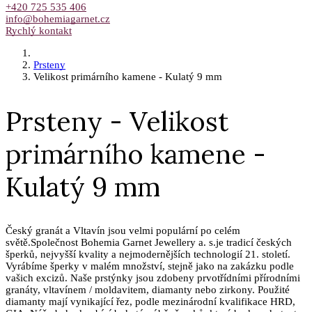
+420 725 535 406
info@bohemiagarnet.cz
Rychlý kontakt
Prsteny
Velikost primárního kamene - Kulatý 9 mm
Prsteny - Velikost
primárního kamene -
Kulatý 9 mm
Český granát a Vltavín jsou velmi populární po celém
světě.Společnost Bohemia Garnet Jewellery a. s.je tradicí českých
šperků, nejvyšší kvality a nejmodernějších technologií 21. století.
Vyrábíme šperky v malém množství, stejně jako na zakázku podle
vašich excizů. Naše prstýnky jsou zdobeny prvotřídními přírodními
granáty, vltavínem / moldavitem, diamanty nebo zirkony. Použité
diamanty mají vynikající řez, podle mezinárodní kvalifikace HRD,