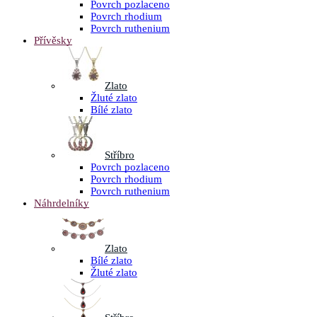
Povrch pozlaceno
Povrch rhodium
Povrch ruthenium
Přívěsky
Zlato
Žluté zlato
Bílé zlato
Stříbro
Povrch pozlaceno
Povrch rhodium
Povrch ruthenium
Náhrdelníky
Zlato
Bílé zlato
Žluté zlato