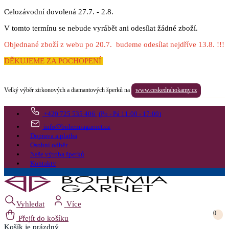
Celozávodní dovolená 27.7. - 2.8.
V tomto termínu se nebude vyrábět ani odesílat žádné zboží.
Objednané zboží z webu po 20.7. budeme odesílat nejdříve 13.8. !!!
DĚKUJEME ZA POCHOPENÍ
Velký výběr zirkonových a diamantových šperků na
www.ceskedrahokamy.cz
+420 725 535 406
(Po - Pá 11:00 - 17:00)
info@bohemiagarnet.cz
Doprava a platba
Osobní odběr
Naše výroba šperků
Kontakty
Vyhledat
Více
0
Přejít do košíku
Košík
je prázdný