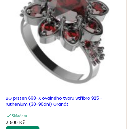
BG prsten 698-X oválného tvaru Stříbro 925 -
ruthenium (30-90dní) Granát
Skladem
2 600 Kč