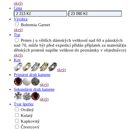
skrýt
Cena
-
Výrobce
Bohemia Garnet
skrýt
Typ
Prsten ( u větších dámských velikostí nad 60 a pánských
nad 70, může být před expedicí přidán příplatek za materiál)(u
dětských prstenů napište velikost do poznámky v objednávce)
skrýt
Kov
skrýt
Primární druh kamene
skrýt
Sekundární druh kamene
skrýt
Tvar šperku
Oválný
Kulatý
Kapkovitý
Čtvercový