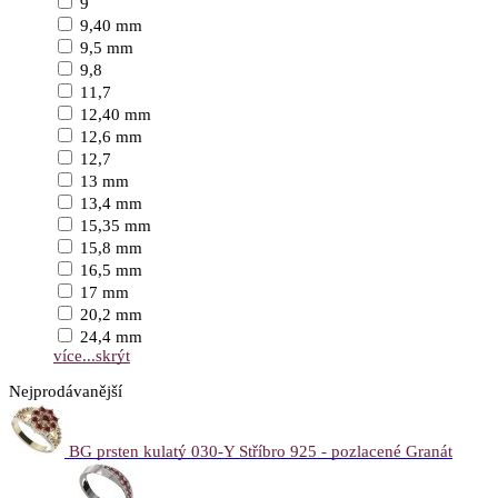
9
9,40 mm
9,5 mm
9,8
11,7
12,40 mm
12,6 mm
12,7
13 mm
13,4 mm
15,35 mm
15,8 mm
16,5 mm
17 mm
20,2 mm
24,4 mm
více...
skrýt
Nejprodávanější
BG prsten kulatý 030-Y Stříbro 925 - pozlacené Granát