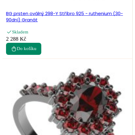
BG prsten oválný 298-Y Stříbro 925 - ruthenium (30-
90dní) Granát
Skladem
2 288 Kč
Do košíku