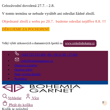
Celozávodní dovolená 27.7. - 2.8.
V tomto termínu se nebude vyrábět ani odesílat žádné zboží.
Objednané zboží z webu po 20.7. budeme odesílat nejdříve 8.8. !!!
DĚKUJEME ZA POCHOPENÍ
Velký výběr zirkonových a diamantových šperků na
www.ceskedrahokamy.cz
+420 725 535 406
(Po - Pá 11:00 - 17:00)
info@bohemiagarnet.cz
Doprava a platba
Osobní odběr
Naše výroba šperků
Kontakty
Vyhledat
Více
0
Přejít do košíku
Košík
je prázdný