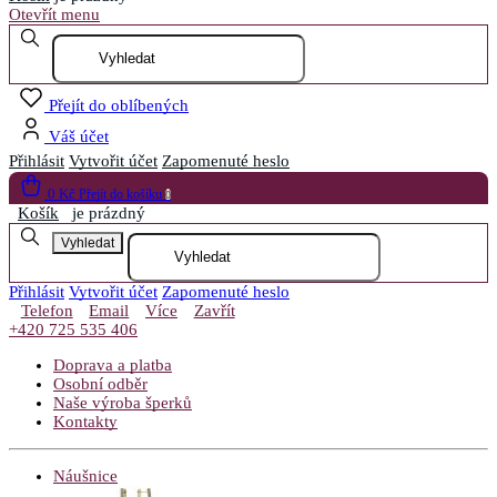
Otevřít menu
Přejít do oblíbených
Váš účet
Přihlásit
Vytvořit účet
Zapomenuté heslo
0 Kč
Přejít do košíku
0
Košík
je prázdný
Vyhledat
Přihlásit
Vytvořit účet
Zapomenuté heslo
Telefon
Email
Více
Zavřít
+420 725 535 406
Doprava a platba
Osobní odběr
Naše výroba šperků
Kontakty
Náušnice