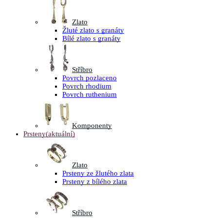
Zlato
Žluté zlato s granáty
Bílé zlato s granáty
Stříbro
Povrch pozlaceno
Povrch rhodium
Povrch ruthenium
Komponenty
Prsteny
(aktuální)
Zlato
Prsteny ze žlutého zlata
Prsteny z bílého zlata
Stříbro