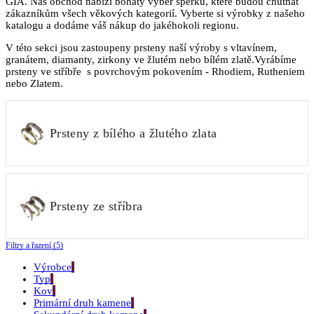
GIA. Náš obchod nabízí bohatý výběr šperků, které budou chutnat
zákazníkům všech věkových kategorií. Vyberte si výrobky z našeho
katalogu a dodáme váš nákup do jakéhokoli regionu.
V této sekci jsou zastoupeny prsteny naší výroby s vltavínem,
granátem, diamanty, zirkony ve žlutém nebo bílém zlatě.Vyrábíme
prsteny ve stříbře s povrchovým pokovením - Rhodiem, Rutheniem
nebo Zlatem.
Prsteny z bílého a žlutého zlata
Prsteny ze stříbra
Filtry a řazení (5)
Výrobce
Typ
Kov
Primární druh kamene