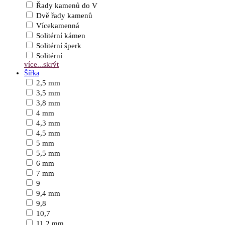
Řady kamenů do V
Dvě řady kamenů
Vícekamenná
Solitérní kámen
Solitérní šperk
Solitérní
více...
skrýt
Šířka
2,5 mm
3,5 mm
3,8 mm
4 mm
4,3 mm
4,5 mm
5 mm
5,5 mm
6 mm
7 mm
9
9,4 mm
9,8
10,7
11,2 mm