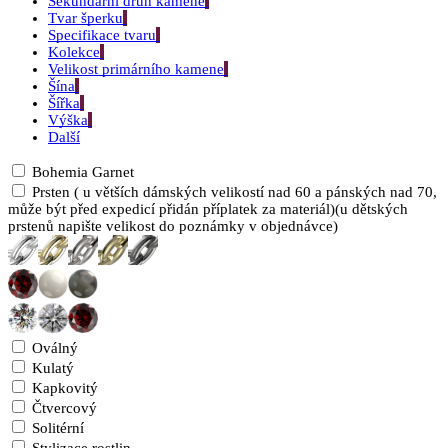
Sekundární druh kamene
Tvar šperku
Specifikace tvaru
Kolekce
Velikost primárního kamene
Šína
Šířka
Výška
Další
Bohemia Garnet
Prsten ( u větších dámských velikostí nad 60 a pánských nad 70,
může být před expedicí přidán příplatek za materiál)(u dětských
prstenů napište velikost do poznámky v objednávce)
Oválný
Kulatý
Kapkovitý
Čtvercový
Solitérní