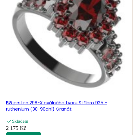
BG prsten 298-X oválného tvaru Stříbro 925 -
ruthenium (30-90dní) Granát
Skladem
2 175 Kč