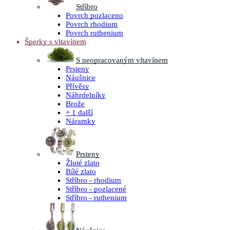
Stříbro
Povrch pozlaceno
Povrch rhodium
Povrch ruthenium
Šperky s vltavínem
S neopracovaným vltavínem
Prsteny
Náušnice
Přívěsy
Náhrdelníky
Brože
+ 1 další
Náramky
Prsteny
Žluté zlato
Bílé zlato
Stříbro - rhodium
Stříbro - pozlacené
Stříbro - ruthenium