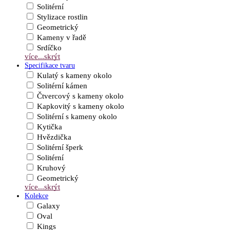
Solitérní
Stylizace rostlin
Geometrický
Kameny v řadě
Srdíčko
více...
skrýt
Specifikace tvaru
Kulatý s kameny okolo
Solitérní kámen
Čtvercový s kameny okolo
Kapkovitý s kameny okolo
Solitérní s kameny okolo
Kytička
Hvězdička
Solitérní šperk
Solitérní
Kruhový
Geometrický
více...
skrýt
Kolekce
Galaxy
Oval
Kings