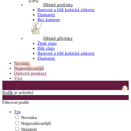
Dětské prstýnky
Barevné a bílé kubické zirkony
Diamanty
Bez kamene
Dětské přívěsky
Žluté zlato
Bílé zlato
Barevné a bílé kubické zirkony
Diamanty
Novinky
Nejprodávanější
Dárkové poukazy
Více
Přejít do košíku
0
Košík
je prázdný
Otevřít menu
Filtrovat podle
Typ
Novinka
Nejprodávanější
Skladem