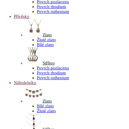
Povrch pozlaceno
Povrch rhodium
Povrch ruthenium
Přívěsky
Zlato
Žluté zlato
Bílé zlato
Stříbro
Povrch pozlaceno
Povrch rhodium
Povrch ruthenium
Náhrdelníky
Zlato
Bílé zlato
Žluté zlato