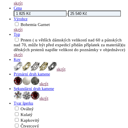
skrýt
Cena
-
Výrobce
Bohemia Garnet
skrýt
Typ
Prsten ( u větších dámských velikostí nad 60 a pánských
nad 70, může být před expedicí přidán příplatek za materiál)(u
dětských prstenů napište velikost do poznámky v objednávce)
skrýt
Kov
skrýt
Primární druh kamene
skrýt
Sekundární druh kamene
skrýt
Tvar šperku
Oválný
Kulatý
Kapkovitý
Čtvercový