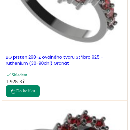
BG prsten 298-Z oválného tvaru Stříbro 925 -
ruthenium (30-90dní) Granát
Skladem
1 925 Kč
Do košíku