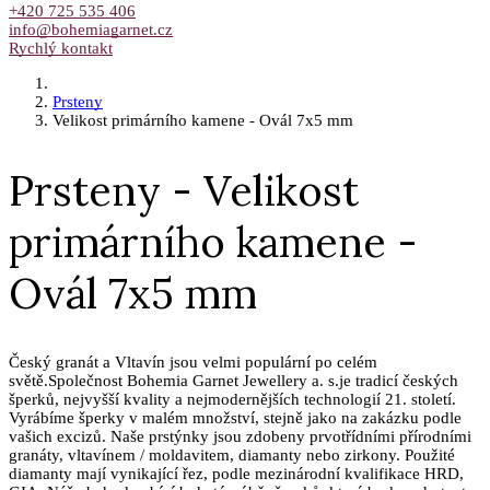
+420 725 535 406
info@bohemiagarnet.cz
Rychlý kontakt
Prsteny
Velikost primárního kamene - Ovál 7x5 mm
Prsteny - Velikost
primárního kamene -
Ovál 7x5 mm
Český granát a Vltavín jsou velmi populární po celém
světě.Společnost Bohemia Garnet Jewellery a. s.je tradicí českých
šperků, nejvyšší kvality a nejmodernějších technologií 21. století.
Vyrábíme šperky v malém množství, stejně jako na zakázku podle
vašich excizů. Naše prstýnky jsou zdobeny prvotřídními přírodními
granáty, vltavínem / moldavitem, diamanty nebo zirkony. Použité
diamanty mají vynikající řez, podle mezinárodní kvalifikace HRD,