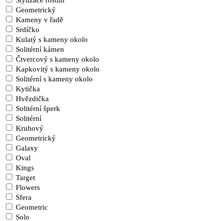
Stylizace rostlin
Geometrický
Kameny v řadě
Srdíčko
Kulatý s kameny okolo
Solitérní kámen
Čtvercový s kameny okolo
Kapkovitý s kameny okolo
Solitérní s kameny okolo
Kytička
Hvězdička
Solitérní šperk
Solitérní
Kruhový
Geometrický
Galaxy
Oval
Kings
Target
Flowers
Sfera
Geometric
Solo