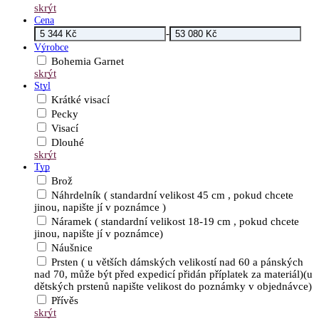
skrýt
Cena
-
Výrobce
Bohemia Garnet
skrýt
Styl
Krátké visací
Pecky
Visací
Dlouhé
skrýt
Typ
Brož
Náhrdelník ( standardní velikost 45 cm , pokud chcete
jinou, napište jí v poznámce )
Náramek ( standardní velikost 18-19 cm , pokud chcete
jinou, napište jí v poznámce)
Náušnice
Prsten ( u větších dámských velikostí nad 60 a pánských
nad 70, může být před expedicí přidán příplatek za materiál)(u
dětských prstenů napište velikost do poznámky v objednávce)
Přívěs
skrýt