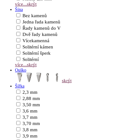
více...
skrýt
Šína
Bez kamenů
Jedna řada kamenů
Řady kamenů do V
Dvě řady kamenů
Vícekamenná
Solitérní kámen
Solitérní šperk
Solitérní
více...
skrýt
Ouško
skrýt
Šířka
2,3 mm
2,88 mm
3,50 mm
3,6 mm
3,7 mm
3,70 mm
3,8 mm
3,9 mm