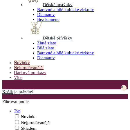
Dětské prstýnky
Barevné a bílé kubické zirkony
Diamanty
Bez kamene
Dětské přívěsky
Žluté zlato
Bílé zlato
Barevné a bílé kubické zirkony
Diamanty
Novinky
Nejprodávanější
Dárkové poukazy
Více
Přejít do košíku
0
Košík
je prázdný
Otevřít menu
Filtrovat podle
Typ
Novinka
Nejprodávanější
Skladem