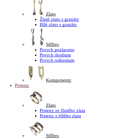
Zlato
Žluté zlato s granáty
Bílé zlato s granáty
Stříbro
Povrch pozlaceno
Povrch rhodium
Povrch ruthenium
Komponenty
Prsteny
Zlato
Prsteny ze žlutého zlata
Prsteny z bílého zlata
Stříbro