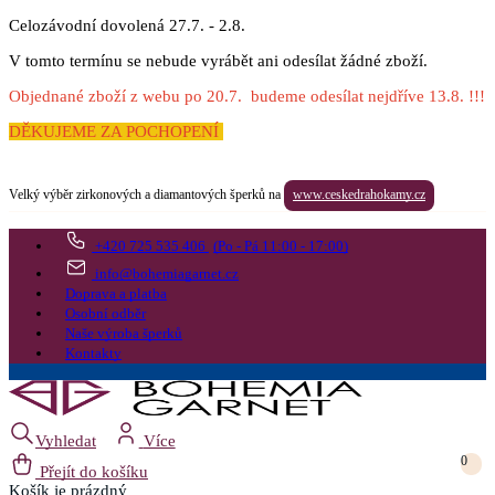
Celozávodní dovolená 27.7. - 2.8.
V tomto termínu se nebude vyrábět ani odesílat žádné zboží.
Objednané zboží z webu po 20.7. budeme odesílat nejdříve 13.8. !!!
DĚKUJEME ZA POCHOPENÍ
Velký výběr zirkonových a diamantových šperků na
www.ceskedrahokamy.cz
+420 725 535 406
(Po - Pá 11:00 - 17:00)
info@bohemiagarnet.cz
Doprava a platba
Osobní odběr
Naše výroba šperků
Kontakty
Vyhledat
Více
0
Přejít do košíku
Košík
je prázdný