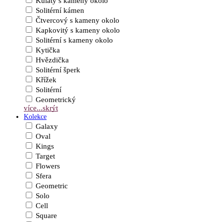
Kulatý s kameny okolo
Solitérní kámen
Čtvercový s kameny okolo
Kapkovitý s kameny okolo
Solitérní s kameny okolo
Kytička
Hvězdička
Solitérní šperk
Křížek
Solitérní
Geometrický
více...
skrýt
Kolekce
Galaxy
Oval
Kings
Target
Flowers
Sfera
Geometric
Solo
Cell
Square