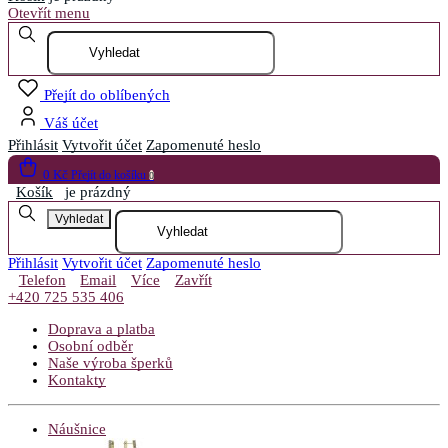
Otevřít menu
Přejít do oblíbených
Váš účet
Přihlásit
Vytvořit účet
Zapomenuté heslo
0 Kč
Přejít do košíku
0
Košík
je prázdný
Vyhledat
Přihlásit
Vytvořit účet
Zapomenuté heslo
Telefon
Email
Více
Zavřít
+420 725 535 406
Doprava a platba
Osobní odběr
Naše výroba šperků
Kontakty
Náušnice