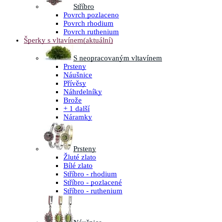
Stříbro
Povrch pozlaceno
Povrch rhodium
Povrch ruthenium
Šperky s vltavínem
(aktuální)
S neopracovaným vltavínem
Prsteny
Náušnice
Přívěsy
Náhrdelníky
Brože
+ 1 další
Náramky
Prsteny
Žluté zlato
Bílé zlato
Stříbro - rhodium
Stříbro - pozlacené
Stříbro - ruthenium