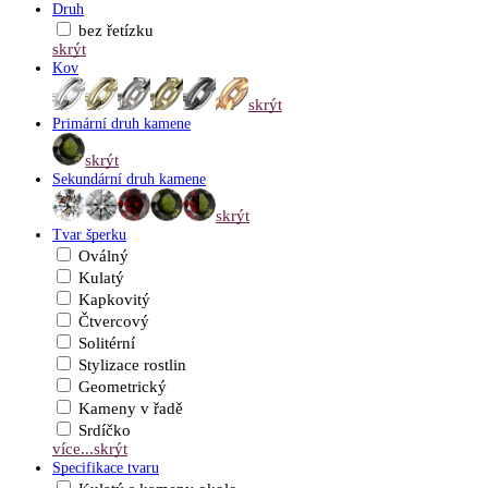
Druh
bez řetízku
skrýt
Kov
skrýt
Primární druh kamene
skrýt
Sekundární druh kamene
skrýt
Tvar šperku
Oválný
Kulatý
Kapkovitý
Čtvercový
Solitérní
Stylizace rostlin
Geometrický
Kameny v řadě
Srdíčko
více...
skrýt
Specifikace tvaru