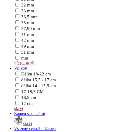
32 mm
33 mm
33,5 mm
35 mm
37,90 mm
41 mm
42 mm
49 mm
51 mm
mm
více...
skrýt
Velikost
Délka 18-22 cm
délka 15,5 - 17 cm
délka 14 - 15,5 cm
17-18,5 CM
16,5 cm
17 cm
skrýt
Kámen sekundární
skrýt
Vsazený centrální kámen