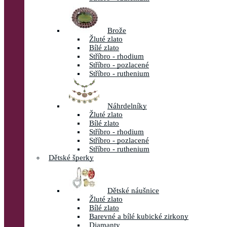
Brože
Žluté zlato
Bílé zlato
Stříbro - rhodium
Stříbro - pozlacené
Stříbro - ruthenium
Náhrdelníky
Žluté zlato
Bílé zlato
Stříbro - rhodium
Stříbro - pozlacené
Stříbro - ruthenium
Dětské šperky
Dětské náušnice
Žluté zlato
Bílé zlato
Barevné a bílé kubické zirkony
Diamanty