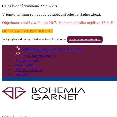
Celozávodní dovolená 27.7. - 2.8.
V tomto termínu se nebude vyrábět ani odesílat žádné zboží.
Objednané zboží z webu po 20.7. budeme odesílat nejdříve 13.8. !!!
DĚKUJEME ZA POCHOPENÍ
Velký výběr zirkonových a diamantových šperků na
www.ceskedrahokamy.cz
+420 725 535 406
(Po - Pá 11:00 - 17:00)
info@bohemiagarnet.cz
Doprava a platba
Osobní odběr
Naše výroba šperků
Kontakty
Vyhledat
Více
Přejít do košíku