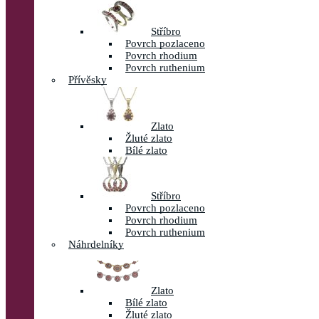
Stříbro
Povrch pozlaceno
Povrch rhodium
Povrch ruthenium
Přívěsky
Zlato
Žluté zlato
Bílé zlato
Stříbro
Povrch pozlaceno
Povrch rhodium
Povrch ruthenium
Náhrdelníky
Zlato
Bílé zlato
Žluté zlato