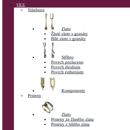
VÍCE
Náušnice
Zlato
Žluté zlato s granáty
Bílé zlato s granáty
Stříbro
Povrch pozlaceno
Povrch rhodium
Povrch ruthenium
Komponenty
Prsteny
Zlato
Prsteny ze žlutého zlata
Prsteny z bílého zlata