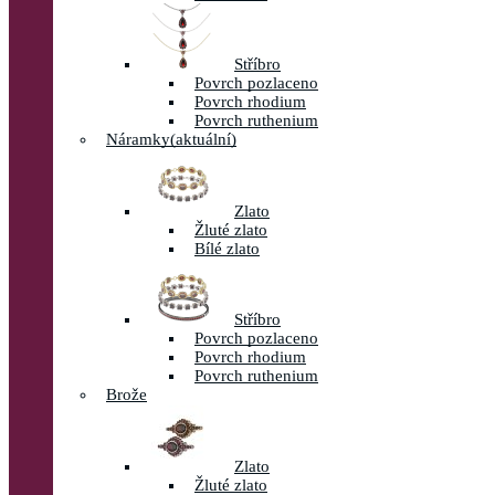
Stříbro
Povrch pozlaceno
Povrch rhodium
Povrch ruthenium
Náramky
(aktuální)
Zlato
Žluté zlato
Bílé zlato
Stříbro
Povrch pozlaceno
Povrch rhodium
Povrch ruthenium
Brože
Zlato
Žluté zlato