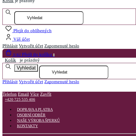
Košík
je prázdný
Otevřít menu
Přejít do oblíbených
Váš účet
Přihlásit
Vytvořit účet
Zapomenuté heslo
Přejít do košíku
0 Kč
0
Košík
je prázdný
Vyhledat
Přihlásit
Vytvořit účet
Zapomenuté heslo
Telefon
Email
Více
Zavřít
+420 725 535 406
DOPRAVA A PLATBA
OSOBNÍ ODBĚR
NAŠE VÝROBA ŠPERKŮ
KONTAKTY