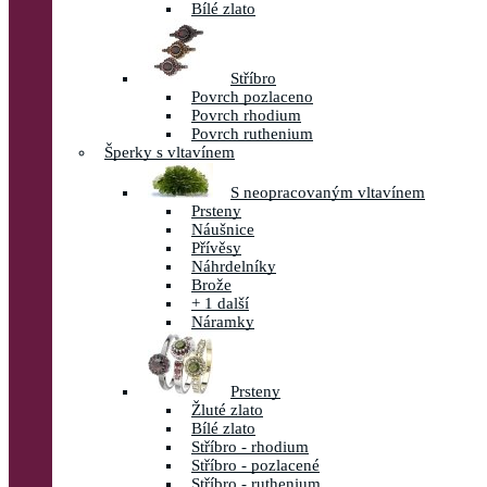
Bílé zlato
Stříbro
Povrch pozlaceno
Povrch rhodium
Povrch ruthenium
Šperky s vltavínem
S neopracovaným vltavínem
Prsteny
Náušnice
Přívěsy
Náhrdelníky
Brože
+ 1 další
Náramky
Prsteny
Žluté zlato
Bílé zlato
Stříbro - rhodium
Stříbro - pozlacené
Stříbro - ruthenium